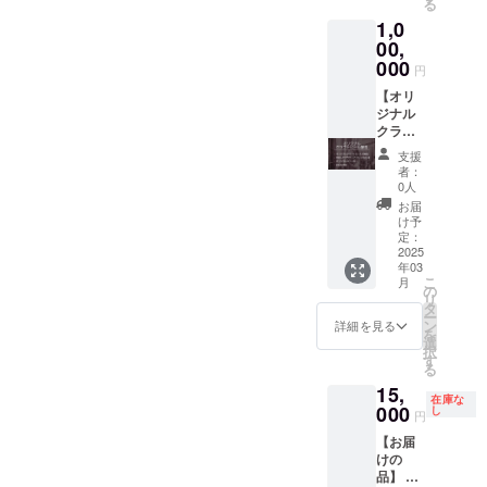
る
※未成年
枚・黒
1,0
者の飲
（オー
酒は法
ガニッ
00,
律で禁
クコッ
000
円
止され
トン）
ていま
＜それ
【オリ
す。 ※
ぞれサ
ジナル
送料が
イズ
クラフ
含まれ
M・L・
トビー
支援
ており
LLから
ル醸
者：
ます。
お選び
造】 ●
0人
いただ
オリジ
お届
けます
ナルク
け予
＞ ●オ
ラフト
定：
リジナ
ビール
2025
年03
ルス
の醸造
こ
月
テッ
●完成し
の
リ
カー
たクラ
タ
ー
(5cm×5
フト
ン
詳細を見る
を
cm) ●お
ビール
選
択
礼の手
1,500本
す
る
紙 ※原
●オリジ
15,
材料及
ナルス
在庫な
び添加
テッ
000
し
円
物等の
カー
【お届
食品表
(5cm×5
けの
示はお
cm) ●お
品】 ●
届け商
礼の手