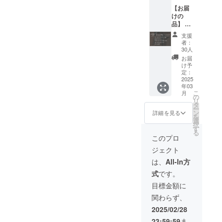
カー
メージ
時期は
含まれ
止され
【お届
(5cm×5
です。
前後す
ており
ていま
けの
cm) ●お
※原材料
る可能
ます。
す。 ※
品】 ●
礼の手
及び添
性がご
原材料
オリジ
紙 ※グ
加物等
ざいま
及び添
支援
ナルT
ラスデ
の食品
す。
者：
加物等
シャ
ザイン
表示は
30人
※20歳未
の食品
ツ・黒
はイ
お届け
満の方
お届
表示は
（オー
メージ
商品の
け予
はご購
お届け
ガニッ
です。
定：
ラベル
入いた
商品の
クコッ
2025
※グラス
に表記
だけま
ラベル
年03
トン）
の容量
されま
せん。
に表記
こ
月
＜サイ
は約
の
す。 商
※未成年
されま
リ
ズM・
380ml
タ
品開封
者の飲
す。 商
ー
L・LLか
です。
ン
前には
詳細を見る
酒は法
品開封
を
らお選
※原材料
選
必ずお
律で禁
前には
択
びいた
及び添
す
届けの
止され
必ずお
る
だけま
加物等
リター
このプロ
ていま
届けの
す＞ ●
の食品
ンに貼
す。 ※
リター
ジェクト
限定ク
表示は
付され
送料が
ンに貼
ラフト
お届け
たラベ
は、
All-In方
含まれ
付され
ビール
商品の
ルや注
ており
たラベ
式
です。
350ml
ラベル
意書き
ます。
ルや注
缶6本
に表記
をご確
目標金額に
意書き
(限定ス
されま
認くだ
をご確
関わらず、
ムー
す。 商
さい。
認くだ
ジー含
品開封
※お届け
2025/02/28
さい。
む2種×3
前には
時期は
23:59:59
ま
本) ●オ