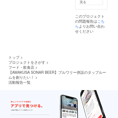
止され
見る
リター
ていま
ンに貼
す。 ※
付され
送料が
このプロジェクト
たラベ
含まれ
の問題報告は
こち
ルや注
ており
意書き
ら
よりお問い合わ
ます。
をご確
せください
認くだ
さい。
※お届け
時期は
前後す
る可能
トップ
>
性がご
プロジェクトをさがす
>
ざいま
フード・飲食店
>
す。
※20歳未
【AMAKUSA SONAR BEER】ブルワリー併設のタップルー
満の方
ムを創りたい！
>
はご購
活動報告一覧
入いた
だけま
せん。
※未成年
者の飲
酒は法
律で禁
止され
ていま