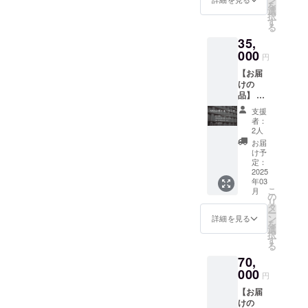
酒は法
を
私も楽しみにしています。
オリジ
円分と
選
タップ
律で禁
択
ナルス
してご
す
ルーム
止され
る
テッ
利用い
オープ
ていま
35,
カー
ただけ
ン日か
す。 ※
(5cm×5
000
ます。
らの1年
送料が
円
cm) ●お
・現金
間とな
含まれ
【お届
礼の手
への引
りま
ており
けの
紙 ※飲
き換え
す。 ※
ます。
品】 ●
み放題
や釣銭
送料が
新作を
券は原
のお返
含まれ
支援
含むク
則当日
しはい
ており
者：
ラフト
のみ利
たしか
2人
ます。
ビール
用可
ねま
お届
350ml6
能。や
す。 ・
け予
本×3か
むを得
定：
ドリン
月 ●オ
2025
ず欠席
クチ
年03
リジナ
される
ケット
こ
月
ルス
場合は
の
の有効
リ
テッ
オープ
タ
期限は
ー
カー
ン日よ
ン
タップ
詳細を見る
を
(5cm×5
り1年間
選
ルーム
択
cm) ●お
に限っ
す
オープ
る
礼の手
て利用
ン日か
70,
紙 ※原
日の変
らの1年
材料及
000
更可
間とな
円
び添加
能。 ※
りま
【お届
物等の
お連れ
す。 ※
けの
食品表
様が同
送料が