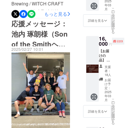
出しますのでご安心を！そ
ムー
2025
す。 ・
Brewing / WITCH CRAFT
トに関しましては改めて
年03
ジー含
1枚1回
して、今後は訪れるたびに
こ
月
む2種×3
のみの
MARKET 代表取締役皆さん
の
アップ致します。また今回
もっと見る
リ
本) ●オ
使用と
タ
進化を楽しめるサグラダ
ー
ご存じの通り、AMAKUSA
リジナ
なり、1
ン
詳細を見る
リターンのスムージーサ
応援メッセージ：
を
ルス
枚1,000
ファミリア的なタップルー
選
SONAR BEERとWITCH
択
テッ
ワーは、今までにないテイ
円分と
す
池内 琢朗様（Son
る
ムをお楽しみ頂けます。贅
カー
してご
CRAFT MARKETは、切っ
ストを取り入れ進化したス
16,
(5cm×5
利用い
沢な時間をぜひ。皆様のご
残り23
of the Smithヘッ
cm) ●お
000
ただけ
ても切れない関係、、ズブ
円
ムージーサワー造りに現在
礼の手
ます。
来店お待ちしております。
2025/02/27 10:01
【お届
ズブの関係性…そう言われ
紙 ※原
・現金
ドブルワー ）
挑戦しています！今回の限
けの
材料及
への引
ることも少なくありません
品】 ●
び添加
定スムージーはリターンと
き換え
オリジ
物等の
や釣銭
支援
が、決して関連会社でもな
タップルーム限定となりま
ナルグ
食品表
のお返
者：
ラス1脚
示はお
しはい
18人
ければ、会社役員などでも
すので、楽しみにお待ちく
●限定ク
届け商
たしか
お届
ラフト
ありませんww！！！じゃあ
品のラ
ねま
け予
ださい！引き続き
ビール
ベルに
定：
す。 ・
何か？私自身ブルワリーと
350ml
2025
表記さ
AMAKUSA SONAR BEER
ドリン
年03
缶 6本
れま
クチ
クラフトビール専門店が協
こ
月
をよろしくお願い致しま
(限定ス
す。 商
の
ケット
リ
ムー
品開封
タ
の有効
力体制を持つことは、相互
ー
す。AMAKUSA SONAR
ジー含
前には
ン
期限は
詳細を見る
を
む2種×3
の技術・知識向上のために
必ずお
選
タップ
BEER代表 荒木信也
択
本) ●オ
届けの
す
ルーム
る
とても大事なことだと感じ
リジナ
リター
オープ