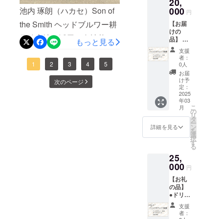
20,
ルス
ンに貼
ン日か
ています。日本のクラフト
テッ
000
池内 琢朗（ハカセ）Son of
付され
らの1年
円
カー
たラベ
間とな
ビールはまだまだニッチ産
the Smith ヘッドブルワー耕
【お届
(5cm×5
ルや注
りま
けの
cm) ●お
業。クラフトビールに携わ
意書き
す。 ※
作放棄地の活用や自社栽培
品】 ●
礼の手
もっと見る
をご確
送料が
る私たちが生き残るために
ドリン
紙 ※グ
認くだ
含まれ
に取り組む姿勢は本当に素
支援
クチ
ラスデ
さい。
ており
者：
は、圧倒的な経験値が大事
ケット
ザイン
晴らしいです。製糖機械の
1
2
3
4
5
※お届け
0人
ます。
10枚 ●
はイ
時期は
お届
な業種となりました。
継承や、サトウキビ、唐芋
オリジ
メージ
前後す
け予
次のページ
ナルス
です。
定：
AMAKUSA SONAR BEER
る可能
などの原材料の自社栽培、
テッ
2025
※グラス
性がご
年03
のモットー「全ては美味し
カー
の容量
ざいま
黒糖や糖蜜の加工に加え、
こ
月
(5cm×5
は約
の
す。
いのために」WITCH
リ
cm) ●御
380ml
タ
天草産の生薬や柑橘類を
※20歳未
ー
礼の手
です。
ン
満の方
詳細を見る
CRAFT MARKETのモッ
を
使った体に良いクラフト
紙 ＜ド
※原材料
選
はご購
択
リンク
及び添
トー「全ては美味しいビー
す
入いた
る
コーラの開発など、ワクワ
チケッ
加物等
だけま
ルを仕入れるために足で稼
25,
トにつ
の食品
せん。
クするようなものづくりが
いて＞
000
表示は
※未成年
円
ぐこと」相互の技術・知識
・
お届け
地域の課題解決に繋がって
者の飲
【お礼
AMAK
商品の
酒は法
向上があってこそこれから
の品】
いる素晴らしい取り組みで
USA
ラベル
律で禁
●ドリン
SONAR
に表記
の熊本のクラフトビール
止され
す。これからも応援したい
クチ
BEER
されま
ていま
支援
ケット
を、そして日本のクラフト
のタッ
す。 商
す。 ※
者：
と思います！
20枚 ●
プルー