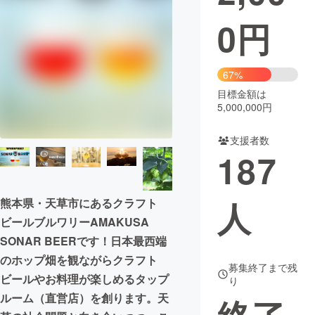
0
円
まちづくり・地域活性化
CAMPFIRE for Social Good
CAMPFIRE Creation
67%
CAMPFIREふるさと納税
machi-ya
コミュニティ
目標金額は
5,000,000円
支援者数
187
人
熊本県・天草市にあるクラフト
ビールブルワリーAMAKUSA
SONAR BEERです！日本最西端
のホップ畑を観ながらクラフト
募集終了まで残
ビールやお料理が楽しめるタップ
り
ルーム（直営店）を創ります。天