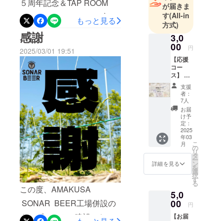
みいただければ幸いです。
５周年記念＆TAP ROOM
が届きま
薬のびわ農
今後の営業状況については
す
(All-in
OPENING EVENTのご案内
家である実
もっと見る
方式)
家の休耕地
改めてお知らせさせていた
日時：2025年3月20日(祝)時
感謝
3,0
を活用しよ
だきます。また、リターン
間：11：00～気力が続く限
00
円
うと、2013
2025/03/01 19:51
につきましても現在発送の
りAMAKUSA SONAR
【応援
年7月に東京
コー
準備を進めております。準
BEER５周年記念＆TAP
から熊本へ
ス】 感
拠点を移
謝の気
備が整い次第順次発送いた
ROOM OPENING EVENTを
支援
持ちを
す。
者：
しますので、ご到着まで今
開催致します。目の前に広
込め
7人
起業準備と
て、お
お届
しばらくお待ちください。
がるホップ畑を眺めなが
醸造所への
礼の
け予
メール
定：
また進捗がありましたらご
研修を進め
ら‥フェリーの汽笛やカモ
をお送
2025
ながら、
年03
りいた
報告させていただきます！
メの声を聴きながら…出来
こ
月
しま
2018年冬に
の
リ
引き続きAMAKUSA
立てのクラフトビールを
す。 お
タ
ホップ栽培
ー
一人様
ン
詳細を見る
SONAR BEERをよろしくお
ゆっくりと嗜む…工場直営
を
をスター
何口で
選
択
もご支
す
ト。2019年3
願いいたします。
でしか体験できない限定
る
援いた
この度、AMAKUSA
月、
5,0
だけま
AMAKUSA SONAR BEER
ビールなど、天草の地で、
AMAKUSA
す。
00
SONAR BEER工場併設の
円
代表 荒木信也
贅沢な時間を過ごしながら
AMAK
SONAR
タップルームの建設におけ
【お届
USA