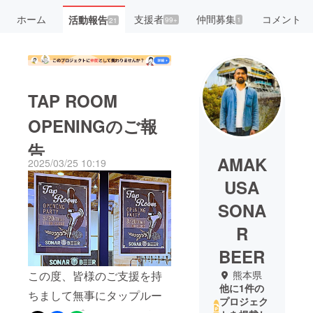
ホーム
支援者
仲間募集
コメント
活動報告
99+
1
21
TAP ROOM
OPENINGのご報
告
AMAK
2025/03/25 10:19
USA
SONA
R
BEER
この度、皆様のご支援を持
熊本県
他に1件の
ちまして無事にタップルー
プロジェク