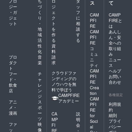
ノロ
ち
ロ
タ
ス
て
ジー
づ
ジ
ッ
・ガ
く
ェ
フ
CAM
CAMP
ジェ
り
ク
に
PFI
FIREと
ット
・
ト
相
RE
は
地
を
談
CAM
あんし
域
作
す
PFI
ん・安
活
る
る
RE
全への
性
資
コ
取り組
化
料
ミュ
み
プロ
音
請
ニ
ニュー
ダク
楽
求
ティ
ス
ト
CAM
ヘルプ
クラウドファ
フー
チ
PFI
お問い
ンディングの
ド・
ャ
RE
合わせ
ノウハウを無
飲食
レ
Crea
料で学ぼう
店
ン
tion
各種規定
CAMPFIRE
ジ
CAM
アカデミー
アニ
ス
利用規
PFI
メ・
ポ
約
RE
漫画
ー
CA
説
細則
for
ツ
MP
明
プライ
Soci
ファ
映
FI
会
バシー
al
ッ
像
RE
・
ポリ