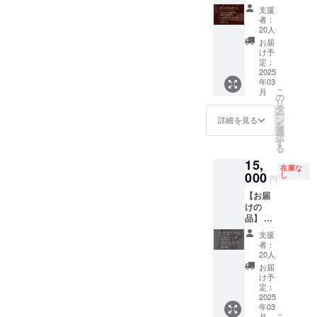
オリジ
品のラ
紙 ※支
支援
ナルグ
ベルに
援者様
者：
ラス1脚
表記さ
との連
20人
●限定ク
れま
絡方
お届
ラフト
す。 商
法：詳
け予
ビール
品開封
細は
定：
350ml
2025
前には
メール
年03
缶 6本
必ずお
で連絡
こ
月
(限定ス
届けの
しま
の
リ
ムー
リター
す。 ※
タ
ー
ジー含
ンに貼
こちら
ン
詳細を見る
を
む2種×3
付され
のプラ
選
択
本) ●オ
たラベ
ンにつ
す
る
リジナ
ルや注
きまし
15,
ルス
意書き
てはご
在庫な
テッ
000
をご確
購入者
し
円
カー
認くだ
様との
【お届
(5cm×5
さい。
協議の
けの
cm) ●お
※グラス
もとプ
品】 ●
礼の手
のデザ
ロジェ
オリジ
紙 ※グ
インは
クトを
支援
ナルT
ラスデ
イメー
進めて
者：
シャ
ザイン
ジで
参りま
20人
ツ・黒
はイ
す。 ※
す。 ※
お届
（オー
メージ
グラス
ご希望
け予
ガニッ
です。
定：
の容量
のビー
クコッ
2025
※グラス
は約
ルスタ
年03
トン）
の容量
380ml
イルに
こ
月