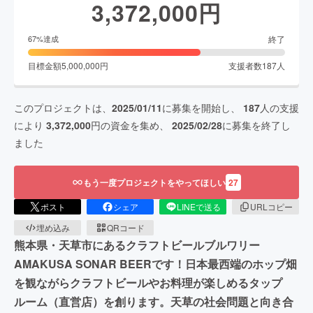
3,372,000
円
終了
67
%達成
目標金額
5,000,000
円
支援者数
187
人
このプロジェクトは、
2025/01/11
に募集を開始し、
187
人の支援
により
3,372,000
円の資金を集め、
2025/02/28
に募集を終了し
ました
もう一度プロジェクトをやってほしい
27
ポスト
シェア
LINEで送る
URLコピー
埋め込み
QRコード
熊本県・天草市にあるクラフトビールブルワリー
AMAKUSA SONAR BEERです！日本最西端のホップ畑
を観ながらクラフトビールやお料理が楽しめるタップ
ルーム（直営店）を創ります。天草の社会問題と向き合