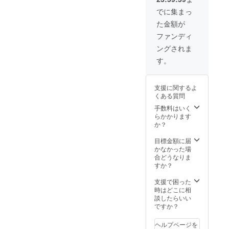
必ずお
前後す
リジナ
届けの
る可能
でに集まっ
ルス
リター
性がご
た金額が
テッ
ンに貼
ざいま
カー
付され
す。
ファンディ
(5cm×5
たラベ
※20歳未
ングされま
cm) ●お
ルや注
満の方
礼の手
意書き
はご購
す。
紙 ※T
をご確
入いた
シャツ
認くだ
だけま
デザイ
さい。
せん。
支援に関するよ
ンはイ
※お届け
※未成年
くある質問
メージ
時期は
者の飲
です。
前後す
手数料はいく
酒は法
※原材料
る可能
らかかります
律で禁
及び添
性がご
か？
止され
加物等
ざいま
ていま
の食品
す。
目標金額に届
す。 ※
表示は
※20歳未
かなかった場
クール
お届け
満の方
合どうなりま
便送料
商品の
はご購
すか？
が含ま
ラベル
入いた
れてお
に表記
だけま
支援で困った
りま
されま
せん。
時はどこに相
す。
す。 商
※未成年
談したらいい
品開封
者の飲
ですか？
前には
酒は法
必ずお
律で禁
ヘルプページを
届けの