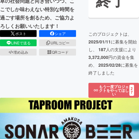
終了
草の社会問題と向き合いつつ、こ
こでしか味わえない特別な時間を
過ごす場所を創るため、ご協力よ
ろしくお願いいたします！
このプロジェクトは、
ポスト
シェア
2025/01/11
に募集を開始
LINEで送る
URLコピー
し、
187
人の支援により
埋め込み
QRコード
3,372,000
円の資金を集
め、
2025/02/28
に募集を
終了しました
もう一度プロジェ
2
クトをやってほし
7
い