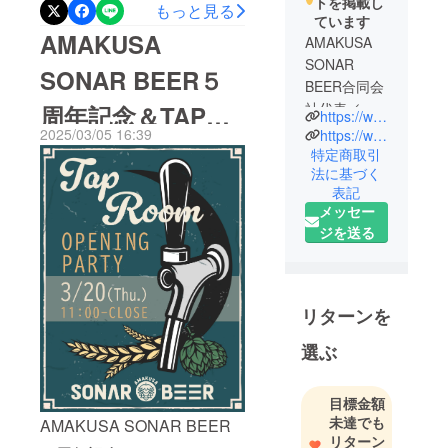
ムをオープンすることがで
トを掲載し
もっと見る
ています
きました！！！（オープン
AMAKUSA
AMAKUSA
時間を過ぎてしまい、お待
SONAR
SONAR BEER５
たせした皆様、申し訳あり
BEER合同会
社代表／荒
周年記念＆TAP
ませんでした！）従業員一
https://www.instagram.com/amakusasonarbeer/
木 信也
2025/03/05 16:39
https://www.facebook.com/craftbeer.sonar/?ref=bookmarks
同、心より感謝申し上げま
ROOM OPENING
特定商取引
す。オープニングイベント
法に基づく
初めて飲ん
EVENTのご案内
表記
だベルギー
はおかげ様で盛況に終わ
メッセー
ビールのお
り、全国各地たくさんの方
ジを送る
いしさに魅
にお越しいただきました。
了され、ク
ご来店いただいた皆様、本
ラフトビー
ルに夢中に
当にありがとうございま
リターンを
なる。のち
す！！まだ未完成の部分も
選ぶ
に小規模で
あり、細かな作業は続きま
もクラフト
すが、来る度に進化する
ビールが作
目標金額
れることを
タップルームとしてお楽し
未達でも
AMAKUSA SONAR BEER
知り、無農
リターン