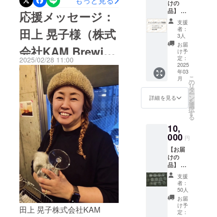
もっと見る
味わってみたいと思いませ
BEER合同会
けの
SONAR
るクラウドファンディング
品】 ●
BEER
社を設立。
応援メッセージ：
んか！？ぜひ皆さんお誘い
ドリン
を応援
におきまして、3,372,000
支援
クチ
してく
あわせの上、天草までお出
者：
田上 晃子様（株式
ケット1
ださる
円、187名の皆様にご支援頂
3人
枚 ●オ
かけ頂けますと幸いです。
方、お
お届
会社KAM Brewing
き心から感謝申し上げま
リジナ
酒は飲
け予
当日の豪華出店者様たちは
ルス
めない
定：
2025/02/28 11:00
す。1人でも多くの皆様に天
テッ
2025
/ WITCH CRAFT
けれど
後日UP致します。現在絶賛
年03
カー
応援し
草に足を運んでいただき、
こ
月
(5cm×5
たい
の
MARKET 代表取
大工工事中！（間に合うの
リ
cm) ●お
方、何
タ
天草を感じて頂きたいとい
ー
礼の手
か？できたしこ！）なんせ
卒よろ
ン
詳細を見る
締役）
を
う想いで、現在可能な限り
紙 ＜ド
しくお
選
択
素人ながらにもクラフトマ
リンク
願いい
す
る
自分達の手で急ピッチで工
チケッ
たしま
ンシップを発揮し、一つ一
10,
トにつ
す！
事を進めております。3月20
いて＞
000
つ自分たちの手で作り上げ
円
・
日のオープニングイベント
【お届
AMAK
ているところです。という
けの
まで残りわずかとなりまし
USA
わけで、オープニング当日
品】 ●
SONAR
た。"できたしこ"でのオープ
限定ク
BEER
支援
にどこまでの形で皆様をお
ラフト
のタッ
者：
ンとなりますが、ぜひ皆様
ビール
プルー
50人
迎えできるかはわかりませ
350ml
ムのみ
のお越しをお待ちしており
お届
缶6本
で使用
んが、最低限ビールだけは
け予
田上 晃子株式会社KAM
(限定ス
ます。オープニングイベン
できま
定：