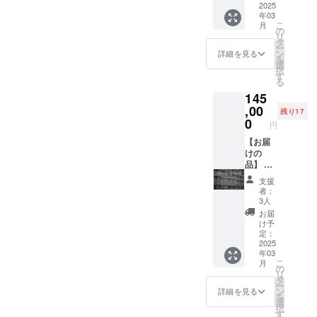
れま
担いた
2025
酒は法
必ずお
年03
す。 商
しま
律で禁
届けの
こ
月
品開封
す。
止され
の
リター
リ
前には
（缶商
ていま
タ
ンに貼
ー
必ずお
品・樽
す。 ※
ン
付され
詳細を見る
を
届けの
商品含
送料が
選
たラベ
択
リター
む） ※
含まれ
す
ルや注
る
ンに貼
業務店
ており
意書き
145
付され
様のみ
ます。
をご確
たラベ
ご購入
,00
認くだ
残り17
ルや注
いただ
0
さい。
円
意書き
けま
※20歳未
をご確
す。 ※
【お届
満の方
認くだ
ご購入
けの
はご購
さい。
された
品】 ●
入いた
※お届け
お客様
新作含
だけま
支援
時期は
へはこ
むクラ
せん。
者：
前後す
ちらか
フト
※未成年
3人
る可能
らご案
ビール
者の飲
お届
性がご
内の
350ml
酒は法
け予
ざいま
メール
缶6本
定：
律で禁
す。
を送ら
×12か月
2025
止され
年03
※20歳未
せてい
●オリジ
ていま
こ
月
満の方
ただき
ナルグ
の
す。 ※
リ
はご購
ます。
ラス2脚
タ
送料が
ー
入いた
●オリジ
ン
含まれ
詳細を見る
を
だけま
ナルT
選
ており
択
せん。
シャツ2
す
ます。