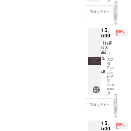
＜サイ
は約
の
です。
よりリ
リ
ズM・
380ml
タ
※Tシャ
ターン
ー
L・LLか
です。
ン
ツデザ
の本数
詳細を見る
を
らお選
※原材料
選
インは
が前後
択
びいた
及び添
す
イメー
する可
る
だけま
加物等
ジで
能性が
15,
す＞ ●
の食品
す。 ※
ござい
在庫な
限定ク
500
表示は
し
お届け
ます。
円
ラフト
お届け
時期は
※お届け
【お届
ビール
商品の
前後す
時期は
けの
350ml
ラベル
る可能
前後す
品】 ●
缶6本
に表記
性がご
る可能
オリジ
(限定ス
されま
ざいま
性がご
支援
ナルグ
ムー
す。 商
す。
ざいま
者：
ラス1脚
ジー含
品開封
28人
※20歳未
す。 ※
●限定ク
む2種×3
前には
満の方
こちら
お届
ラフト
本) ●オ
必ずお
け予
はご購
のプラ
ビール
リジナ
定：
届けの
入いた
ンは20
350ml
2025
ルス
リター
だけま
歳未満
年03
缶 6本
テッ
ンに貼
せん。
の方は
こ
月
(限定ス
カー
の
付され
※未成年
ご購入
リ
ムー
(5cm×5
タ
たラベ
者の飲
いただ
ー
ジー含
cm) ●お
ン
ルや注
詳細を見る
酒は法
けませ
を
む2種×3
礼の手
選
意書き
律で禁
ん。 ※
択
本) ●オ
紙 ※T
す
をご確
止され
未成年
る
リジナ
シャツ
認くだ
ていま
者の飲
15,
ルス
デザイ
さい。
す。 ※
酒は法
在庫な
テッ
500
ンはイ
し
※お届け
送料が
律で禁
円