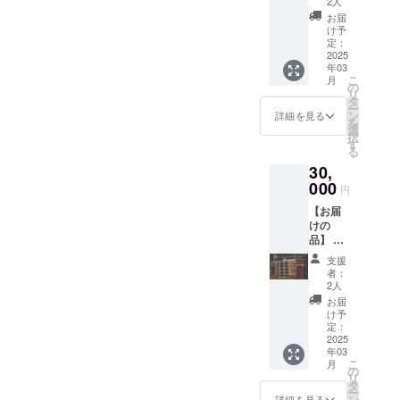
品開封
2人
送料が
ビールシーンを盛り上げた
オリジ
ムのみ
前には
含まれ
お届
ナルス
で使用
必ずお
け予
ており
いという、共通の目標をも
テッ
できま
定：
届けの
ます。
カー
2025
す。 ・
リター
ち切磋琢磨できる大事な関
年03
(5cm×5
1枚1回
ンに貼
こ
月
cm) ●御
係性だと感じています。こ
のみの
の
付され
リ
礼の手
使用と
タ
たラベ
ー
の5年間、何度も喧嘩をしな
紙 ＜ド
なり、1
ン
ルや注
詳細を見る
を
リンク
枚1,000
選
意書き
がら…も、AMAKUSA
択
チケッ
円分と
す
をご確
る
トにつ
してご
認くだ
SONAR BEERのほぼ一員と
30,
いて＞
利用い
さい。
・
して私もブルワリー業務に
000
ただけ
※お届け
円
AMAK
ます。
時期は
携わらせて頂き、成長させ
【お届
USA
・現金
前後す
けの
SONAR
への引
る可能
て頂きました。これからの
品】 ●
BEER
き換え
性がご
オープ
のタッ
や釣銭
ざいま
AMAKUSA SONAR BEER
支援
ニング
プルー
のお返
す。
者：
イベン
ムのみ
第二章となる新たなチャレ
しはい
2人
※20歳未
ト飲み
で使用
たしか
満の方
お届
ンジを心から応援致しま
放題券
できま
ねま
け予
はご購
●お土産
す。 ・
定：
す。 ・
入いた
す。遠いです。が！とても
クラフ
2025
1枚1回
ドリン
だけま
年03
トビー
のみの
クチ
せん。
自然豊かで素敵な地、天草
こ
月
ル
使用と
の
ケット
※未成年
リ
350ml
なり、1
で皆様にお会いできる日を
タ
の有効
者の飲
ー
缶3本 ●
枚1,000
ン
期限は
詳細を見る