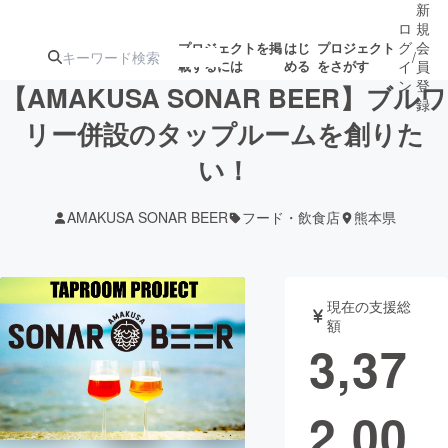
新
ロ
規
グ
会
プロジェクトを掲
はじ
プロジェクト
/
載するには
める
をさがす
イ
員
ン
登
【AMAKUSA SONAR BEER】ブルワ
録
リー併設のタップルームを創りた
い！
人気のプロ
注目のリ
注目の新着プロ
募集終了が近いプ
もうすぐ公開
ジェクト
ターン
ジェクト
ロジェクト
されます
AMAKUSA SONAR BEER
フード・飲食店
熊本県
アート・写真
音楽
現在の支援総
テクノロジー・ガジェット
ゲーム・サ
額
3,37
映像・映画
書籍・雑誌
2,00
ビジネス・起業
チャレンジ