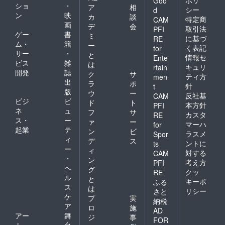
Goo
ショ
・
ア
相
シー
d
ン
映
カ
談
特定商
CAM
画
デ
会
取引法
PFI
ゲー
書
ミ
に基づ
RE
ム・
籍
ー
く表記
for
サー
・
と
情報セ
Ente
ビス
雑
は
キュリ
rtain
開発
誌
ク
サ
ティ方
men
出
ラ
ポ
針
t
版
ウ
ー
反社基
CAM
ビジ
ビ
ド
ト
本方針
PFI
ネ
ュ
フ
サ
カスタ
RE
ス・
ー
ァ
ー
マーハ
for
起業
テ
ン
ビ
ラスメ
Spor
ィ
デ
ス
ントに
ts
ー
ィ
対する
CAM
・
ン
考え方
PFI
ヘ
グ
クッ
RE
ル
と
キーポ
ふる
ス
は
リシー
さと
ケ
プ
実
納税
ア
ロ
施
AD
アー
舞
ジ
事
FOR
ト・
台