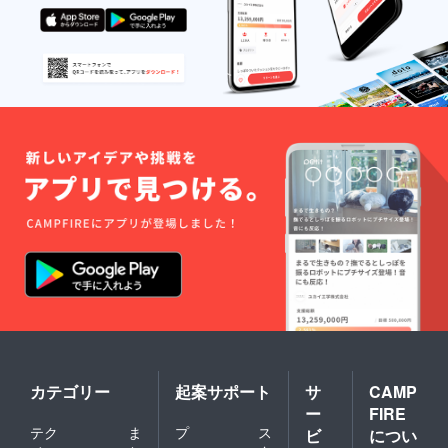
す。 ※
クール
便送料
が含ま
れてお
りま
す。
カテゴリー
起案サポート
サ
CAMP
ー
FIRE
テク
ま
プ
ス
ビ
につい