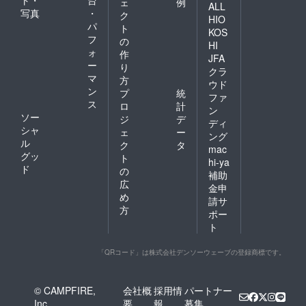
ェ
例
ALL
写真
・
ク
HIO
パ
ト
KOS
フ
の
HI
ォ
作
JFA
ー
り
クラ
マ
方
ウド
ン
プ
統
ファ
ス
ロ
計
ン
ソー
ジ
デ
ディ
シャ
ェ
ー
ング
ル
ク
タ
mac
グッ
ト
hi-ya
ド
の
補助
広
金申
め
請サ
方
ポー
ト
「QRコード」は株式会社デンソーウェーブの登録商標です。
© CAMPFIRE,
会社概
採用情
パートナー
Inc.
要
報
募集