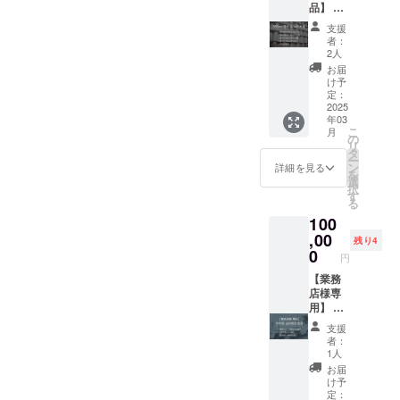
品】 ●
示はお
席され
含まれ
新作含
届け商
る場合
ており
支援
むクラ
品のラ
は別途
ます。
者：
フト
ベルに
飲み放
2人
ビール
表記さ
題料金
お届
350ml
れま
を頂戴
け予
缶6本×6
す。 商
定：
いたし
か月 ●
2025
品開封
ます。
年03
オリジ
前には
※飲み放
こ
月
ナルグ
必ずお
の
題は2時
リ
ラス1脚
届けの
タ
間制の
ー
●オリジ
リター
ン
90分ラ
詳細を見る
を
ナルス
ンに貼
選
スト
択
テッ
付され
す
オー
る
カー
たラベ
ダー。
100
(5cm×5
ルや注
※原材料
cm) ●お
,00
意書き
及び添
残り4
礼の手
をご確
0
加物等
円
紙 ※原
認くだ
の食品
材料及
【業務
さい。
表示は
び添加
店様専
※20歳未
お届け
物等の
用】 ●
満の方
商品の
食品表
通常リ
はご購
ラベル
支援
示はお
リース
入いた
に表記
者：
届け商
商品 半
だけま
されま
1人
品のラ
年間送
せん。
す。 商
お届
ベルに
料を弊
※未成年
品開封
け予
表記さ
社が負
者の飲
定：
前には