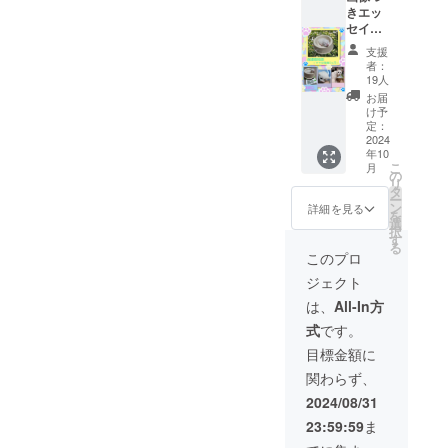
ずっとの家族になってくれ
す。
も感じられない行為。遺棄
きエッ
に限り
セイ
る方は、八重山保健所へお
があ
は犯罪、棄てたその人は１
「保護
り、５
支援
電話下さい。里親希望また
猫物
セット
つ罪を犯したということで
者：
語」。
限定で
19人
は引き取り希望ボランティ
作者が
す。車を運転する方にお願
す。
お届
2023年
け予
ア以外からのお電話は、保
いがあります。動物はいき
に経験
定：
した、
2024
健所業務の妨げになります
なり飛び出します。石垣島
年10
仔猫が
こ
月
のでご遠慮下さいませ。プ
仔猫を
の
では、道路に色んな生き物
リ
産んだ
タ
ロジェクト残り３１日。現
ー
珍事の
が出てきます。猫・犬・シ
ン
詳細を見る
を
記録。
選
在達成率２４％です。この
択
ロハラクイナ・キジ・ク
真っ白
す
る
い猫の
プロジェクトは、All-In方式
このプロ
ジャク・アカショウビン・
母子の
です。目標金額に関わら
ジェクト
可愛い
カンムリワシ・リュウキュ
画像が
は、
All-In方
ず、2024/08/31 23:59:59ま
満載の
ウオオコノハズクなど。向
式
です。
１冊で
でに集まった金額がファン
こうからぶつかってくるこ
す。 サ
目標金額に
イズ：
ディングされます。
ともあります。飛び出しを
関わらず、
Ａ５
ページ
警戒しつつ進みましょう。
2024/08/31
数：１
23:59:59
ま
４０
ページ