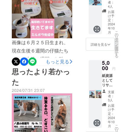
スト
者：
ありました。発見者はすぐ
れ様を言ってあげましょ
カード
4人
３枚
に病院へ向かい、応急処置
お届
う。所長、３年半のラリ
セッ
け予
をしてもらい、その病院に
ト。
定：
マー勤務お疲れ様でした！
「保護
2024
はレントゲンが無いので、
年10
猫物
これからは虹の橋のたもと
こ
月
語」に
の
翌朝に別の病院へ猫を連れ
リ
営業所勤務ですね。プロ
登場す
タ
画像は６月２５日生まれ、
ー
る仔猫
て行きましたが「治せな
ン
詳細を見る
ジェクト残り１５日。現在
を
たち
選
現在生後６週間の仔猫たち
択
い」と言われたそうです。
と、南
す
達成率２５％です。このプ
る
ぬ浜町
です。生後３週間から酷い
痛み止めの注射だけ打って
もっと見る
5,0
緑地公
ロジェクトは、All-In方式で
風邪をひいており、今も
園の猫
00
もらった後、猫は息を引き
円
思ったより若かっ
す。目標金額に関わらず、
たちの
治っていません。画像の子
紙資源
画像で
取りました。棄てた人は、
2024/08/31 23:59:59までに
た
として
す。
たち以外に兄弟はあと２匹
リサイ
なんのために公園まで猫を
集まった金額がファンディ
クル可
2024/07/31 23:07
いますが、全員目は見えて
支援
運んだのでしょうか。獣医
能な紙
ングされます。
者：
製ファ
いないようだとのことで
3人
師の見立てでは「交通事故
イル。
お届
す。一時は危篤状態になっ
環境へ
け予
に遭った猫を誰かが拾って
の配慮
定：
た子も、なんとか乗り越え
だけで
2024
運んだのではないか？」と
年10
なく、
て命を繋いでいます。体重
こ
月
のこと。石垣島では、猫が
ファイ
の
リ