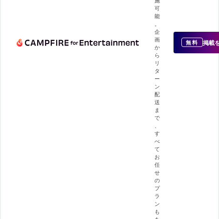
可
能
。
企
画
掲載
無料
か
ら
リ
タ
ー
ン
配
送
ま
で
、
す
べ
て
お
任
せ
の
プ
ラ
ン
も
あ