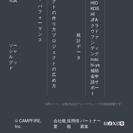
ク
HIO
パ
ト
KOS
フ
の
HI
ォ
作
JFA
ー
り
クラ
マ
方
ウド
ン
プ
統
ファ
ス
ロ
計
ン
ソー
ジ
デ
ディ
シャ
ェ
ー
ング
ル
ク
タ
mac
グッ
ト
hi-ya
ド
の
補助
広
金申
め
請サ
方
ポー
ト
「QRコード」は株式会社デンソーウェーブの登録商標です。
© CAMPFIRE,
会社概
採用情
パートナー
Inc.
要
報
募集