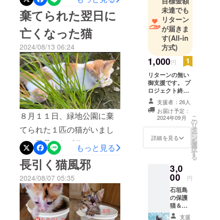
目標金額
ランティア
なった老犬ミロ。引き出し
未達でも
ターンの無い御支援 ２６
棄てられた翌日に
の協力によ
リターン
た時点で１４歳と言われて
る定期的な
人リターンは９月に業者に
が届きま
亡くなった猫
TNR活動
おり、今年１８歳になるワ
す
(All-in
発注、１０月に支援者様に
「島猫TNR
2024/08/13 06:24
方式)
ンコです。ラリマー施設
お届け予定です。お届けま
協議会」に
1,000
オープンから犬所長となっ
円
でしばらくお待ち下さいま
参加中！
リターンの無い
ていたミロは、２０２４年
八重山保健
せ。2024.9.2Cat nursery
御支援です。 プ
所認定、第
８月１５日にその生を終え
ロジェクト終了
Larimarクラファン実施メン
後にお礼のメッ
二種動物取
支援者：26人
ました。ミロの体重は保健
セージをお送り
バー一同
扱業者。
お届け予定：
します。
８月１１日、緑地公園に棄
所から引き出した時点で１
こ
2024年09月
保健所の収
の
リ
てられた１匹の猫がいまし
タ
５キロくらい、中型犬で
容動物をレ
ー
ン
詳細を見る
を
た。発見したボランティア
スキューし
す。中型犬は１５歳くらい
選
もっと見る
択
す
て里親に繋
が近付いても動こうとせ
る
が平均寿命、しかもミロは
長引く猫風邪
ぐ譲渡ボラ
3,0
ず、伏せたままニャーと鳴
フィラリア陽性だったの
ンティアで
00
2024/08/07 05:35
円
いている猫。その後ろ足
す。
で、１８歳まで生きたのは
石垣島
応援よろし
は、交通事故で負傷してし
の保護
大往生といえます。頑張っ
猫＆地
く願いしま
ばらく経ったような怪我が
域猫ポ
て生きたミロ所長に、お疲
支援
す♪