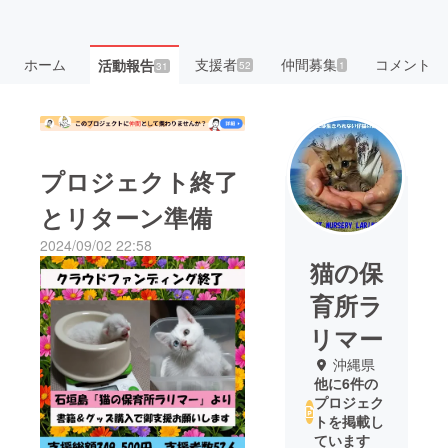
ホーム
支援者
仲間募集
コメント
活動報告
52
1
31
プロジェクト終了
とリターン準備
2024/09/02 22:58
猫の保
育所ラ
リマー
沖縄県
他に6件の
プロジェク
トを掲載し
ています