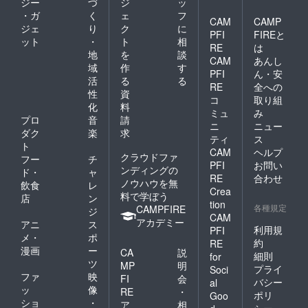
ジー
づ
ジ
ッ
・ガ
く
ェ
フ
CAM
CAMP
ジェ
り
ク
に
PFI
FIREと
ット
・
ト
相
RE
は
地
を
談
CAM
あんし
域
作
す
PFI
ん・安
活
る
る
RE
全への
性
資
コ
取り組
化
料
ミュ
み
プロ
音
請
ニ
ニュー
ダク
楽
求
ティ
ス
ト
CAM
ヘルプ
クラウドファ
フー
チ
PFI
お問い
ンディングの
ド・
ャ
RE
合わせ
ノウハウを無
飲食
レ
Crea
料で学ぼう
店
ン
tion
各種規定
CAMPFIRE
ジ
CAM
アカデミー
アニ
ス
利用規
PFI
メ・
ポ
約
RE
漫画
ー
CA
説
細則
for
ツ
MP
明
プライ
Soci
ファ
映
FI
会
バシー
al
ッ
像
RE
・
ポリ
Goo
ショ
・
ア
相
シー