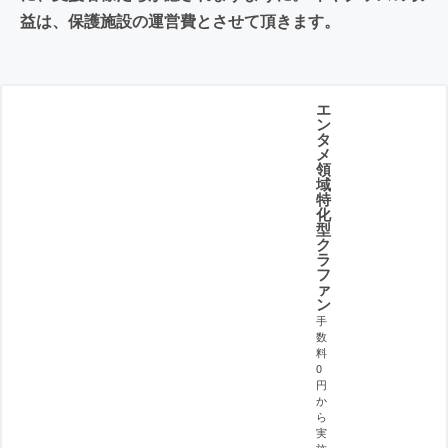
益は、保護施設の運営費とさせて頂きます。
エ
ン
タ
メ
領
域
特
化
型
ク
ラ
フ
ァ
ン
手
数
料
0
円
か
ら
実
施