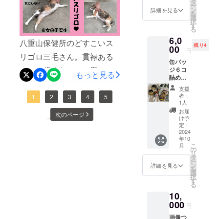
ルとし
は３週間前の倍近くまで増
タ
交通事故に遭うことはよく
ー
ての機
ン
詳細を見る
を
えてきました。通院は現在
能も十
選
あります。そんな猫の１匹
択
分に果
す
も続いているため、上記画
る
たすこ
を、緑地公園に持ち込んで
6,0
とがで
八重山保健所のどすこいス
像よりかかった医療費は多
棄てた人がいるのだろうと
残り4
きま
00
円
す。 仔
リゴロ三毛さん。貫禄ある
くなっています。おそらく
のことでした。この猫の状
缶バッ
猫と成
ので５歳くらいかと思った
軽く３０万を超えることで
ジ６コ
猫、２
態はかなり酷く、伏せてい
もっと見る
詰め合
種類か
ら、２歳だそうです。まだ
しょう。現在当プロジェク
わせ。
らお選
て見えない腹部や後ろ足の
支援
ラリ
び下さ
者：
まだ若い三毛さんです。譲
トの支援総額は250,500円、
1
2
3
4
5
付け根にはウジがわいてい
マー保
い。 ※
1人
護猫た
ポスト
渡対象地区は石垣島・東
引き続き御支援募集中で
お届
ました。瀕死の猫を、棄て
次のページ
ちの画
...
カード
け予
京。他の地区は、協力して
す。８月３１日まで、拡
像を
３枚つ
定：
るためだけに運んだ人は、
使った
2024
き
くれる保護ボランティアが
散・御支援よろしくお願い
年10
オリジ
一体何がしたかったので
こ
月
ナル商
の
いれば可能になると思いま
します。このプロジェクト
リ
しょうか。猫からしたら
品で
タ
ー
す。 サ
す。過去には大阪への譲渡
は、All-In方式です。目標金
ン
詳細を見る
「助けてくれると思ったら
を
イズ直
選
択
で和歌山県の保健所ボラさ
額に関わらず、2024/08/31
径
す
別の場所に棄てられただ
る
37mm
んにお手伝い頂いたことが
23:59:59までに集まった金
10,
、丸
け」で、救いも何もありま
形。 缶
000
ありました。三毛さんの
額がファンディングされま
円
せん。優しさなんてカケラ
バッジ
画像つ
は材料