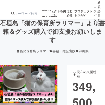
新
ロ
規
グ
会
プロジェクトを掲
はじ
プロジェクト
/
載するには
める
をさがす
イ
員
ン
登
石垣島「猫の保育所ラリマー」より書
録
籍＆グッズ購入で御支援お願いしま
す
人気のプロ
注目のリ
注目の新着プロ
募集終了が近いプ
もうすぐ公開
ジェクト
ターン
ジェクト
ロジェクト
されます
猫の保育所ラリマー
書籍・雑誌出版
沖縄県
アート・写真
音楽
現在の支援総
テクノロジー・ガジェット
ゲーム・サ
額
349,
映像・映画
書籍・雑誌
500
ビジネス・起業
チャレンジ