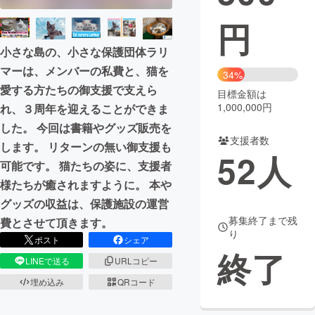
円
まちづくり・地域活性化
小さな島の、小さな保護団体ラリ
CAMPFIRE for Social Good
CAMPFIRE Creation
マーは、メンバーの私費と、猫を
34%
愛する方たちの御支援で支えら
CAMPFIREふるさと納税
machi-ya
コミュニティ
目標金額は
1,000,000円
れ、３周年を迎えることができま
した。 今回は書籍やグッズ販売を
支援者数
します。 リターンの無い御支援も
52
人
可能です。 猫たちの姿に、支援者
様たちが癒されますように。 本や
グッズの収益は、保護施設の運営
募集終了まで残
費とさせて頂きます。
り
ポスト
シェア
終了
LINEで送る
URLコピー
埋め込み
QRコード