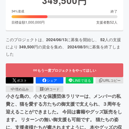
349,500
円
終了
34
%達成
目標金額
1,000,000
円
支援者数
52
人
このプロジェクトは、
2024/06/13
に募集を開始し、
52
人の支援
により
349,500
円の資金を集め、
2024/08/31
に募集を終了しま
した
もう一度プロジェクトをやってほしい
ポスト
シェア
LINEで送る
URLコピー
埋め込み
QRコード
小さな島の、小さな保護団体ラリマーは、メンバーの私
費と、猫を愛する方たちの御支援で支えられ、３周年を
迎えることができました。 今回は書籍やグッズ販売をし
ます。 リターンの無い御支援も可能です。 猫たちの姿
に、支援者様たちが癒されますように。 本やグッズの収