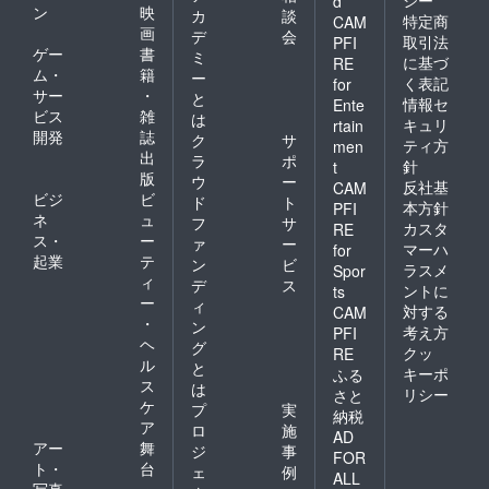
d
ン
映
カ
談
特定商
CAM
画
デ
会
取引法
PFI
ゲー
書
ミ
に基づ
RE
ム・
籍
ー
く表記
for
サー
・
と
情報セ
Ente
ビス
雑
は
キュリ
rtain
開発
誌
ク
サ
ティ方
men
出
ラ
ポ
針
t
版
ウ
ー
反社基
CAM
ビジ
ビ
ド
ト
本方針
PFI
ネ
ュ
フ
サ
カスタ
RE
ス・
ー
ァ
ー
マーハ
for
起業
テ
ン
ビ
ラスメ
Spor
ィ
デ
ス
ントに
ts
ー
ィ
対する
CAM
・
ン
考え方
PFI
ヘ
グ
クッ
RE
ル
と
キーポ
ふる
ス
は
リシー
さと
ケ
プ
実
納税
ア
ロ
施
AD
アー
舞
ジ
事
FOR
ト・
台
ェ
例
ALL
写真
・