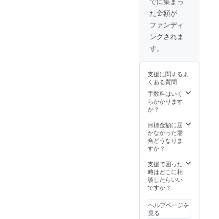
でに集まっ
表紙・
た金額が
裏表
紙：フ
ファンディ
ルカ
ングされま
ラー印
刷 本文
す。
（画
像）：
フルカ
支援に関するよ
ラー印
くある質問
刷 ※紙
製ファ
手数料はいく
イル２
らかかります
枚、ポ
か？
スト
カード
目標金額に届
３枚つ
かなかった場
き
合どうなりま
すか？
支援で困った
時はどこに相
談したらいい
ですか？
ヘルプページを
見る