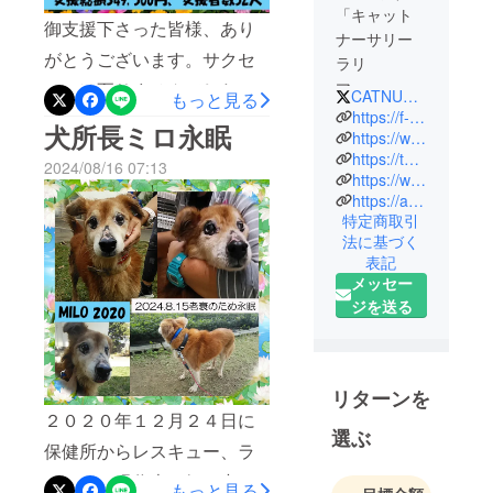
「キャット
御支援下さった皆様、あり
ナーサリー
がとうございます。サクセ
ラリ
マー」、
スには至りませんでした
CATNURSERYLARI1
もっと見る
2021年2月
https://f-f-f8.wixsite.com/larimar
が、総額349,500円の御支援
犬所長ミロ永眠
22日オープ
https://www.alphapolis.co.jp/novel/91317188/268021176
をいただきました。手数料
https://twitter.com/CATNURSERYLARI1
ンしまし
2024/08/16 07:13
https://www.instagram.com/cat_nursery_larimer/
（12%） 41,940円 ＋ 決
た。
https://ameblo.jp/nekonoie1/
ひとりで生
済手数料（5%） 17,475円
特定商取引
きられない
法に基づく
＝ 手数料小計 59,415円、
仔猫を保護
表記
手数料にかかる消費税
者とお世話
メッセー
（10.0%）5,941円、手数料
ボランティ
ジを送る
ア達とで育
合計65,356円、合計振込金
てて里親の
額は、284,144円とのことで
元へ送り出
リターンを
す。 書籍「保護猫物語」
す「猫の保
２０２０年１２月２４日に
育所」で
１９人缶バッジセット １
選ぶ
保健所からレスキュー、ラ
す。
人紙製ファイル ３人ポス
石垣市とボ
リマーの現代表の飼い犬と
トカードセット ４人リ
もっと見る