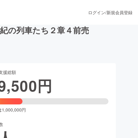
ログイン
/
新規会員登録
世紀の列車たち２章４前売
うすぐ公開されます
支援総額
プロダクト
9,500
円
ファッション
スポーツ
,000,000円
数
ア
ソーシャルグッド
人