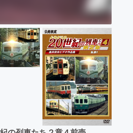
世紀の列車たち２章４前売