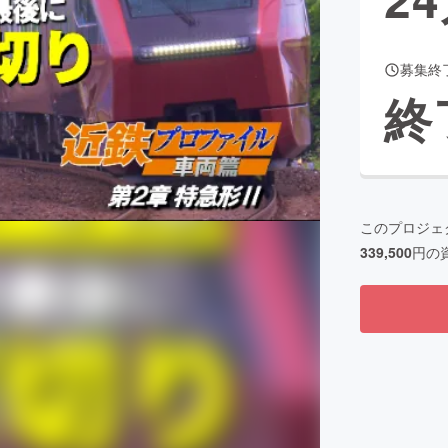
募集終
CAMPFIRE for Social Good
CAMPFIRE Creation
終
CAMPFIREふるさと納税
machi-ya
コミュニティ
このプロジェ
339,500
円の