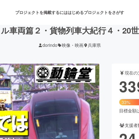
プロジェクトを掲載するには
はじめる
プロジェクトをさがす
ル車両篇２・貨物列車大紀行４・20
dorindo
映像・映画
兵庫県
注目のリターン
注目の新着プロジェクト
募集終了が近いプロジェクト
も
現在の
音楽
舞台・パフォーマンス
33
ゲーム・サービス開発
フード・飲食店
33%
書籍・雑誌出版
アニメ・漫画
目標金額は1
支援者
チャレンジ
ビューティー・ヘルスケ
24