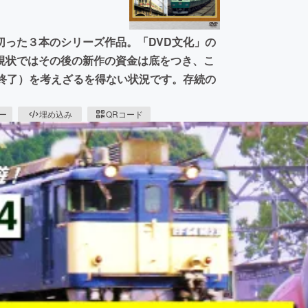
切った３本のシリーズ作品。「DVD文化」の
現状ではその後の新作の資金は底をつき、こ
作終了）を考えざるを得ない状況です。存続の
ピー
埋め込み
QRコード