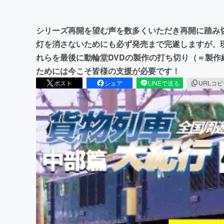
シリーズ再開を望む声を数多くいただき再開に踏み
灯を消さないためにも必ず発売まで完遂しますが、
れらを最後に動輪堂DVDの製作の打ち切り（＝製
ためには今こそ皆様の支援が必要です！
ポスト
シェア
LINEで送る
URLコ