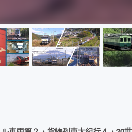
ル車両篇２・貨物列車大紀行４・20