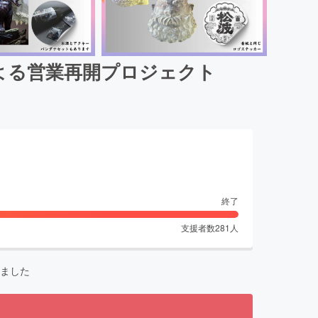
よる営業再開プロジェクト
終了
支援者数
281
人
ました