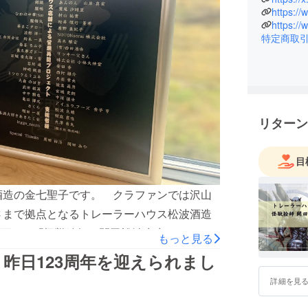
https:/
特定商取
リターン
目
酒造の金七聖子です。 クラファンでは沢山
げさまで拠点となるトレーラーハウス松波酒造
画した「怪獣絵師 開田裕治先生のメタルプ
もっと見る
2色あり、季節やイベントでもご披露するよ
昨日123周年を迎えられまし
た。☆新年は1/9から開店します。春までには
詳細を見
スタートします。催事やお酒のイベントでも