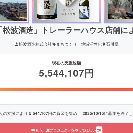
「松波酒造」トレーラーハウス店舗に
松波酒造株式会社
まちづくり・地域活性化
石川県
現在の支援総額
5,544,107
円
人の支援により
5,544,107
円の資金を集め、
2025/10/15
に募集を終了し
もう一度プロジェクトをやってほしい
28