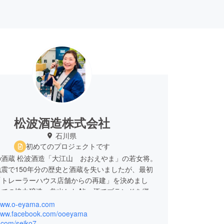
松波酒造株式会社
石川県
初めてのプロジェクトです
の酒蔵 松波酒造「大江山 おおえやま」の若女将。
震で150年分の歴史と酒蔵を失いましたが、最初
「トレーラーハウス店舗からの再建」を決めまし
での協力醸造・救出したAlive酒でブランドを継
しい乾杯がご縁をつなぐ」と信じて今の状況から酒
/www.o-eyama.com
長距離走を一緒に楽しんでほしいです。
/www.facebook.com/ooeyama
x.com/seiko7