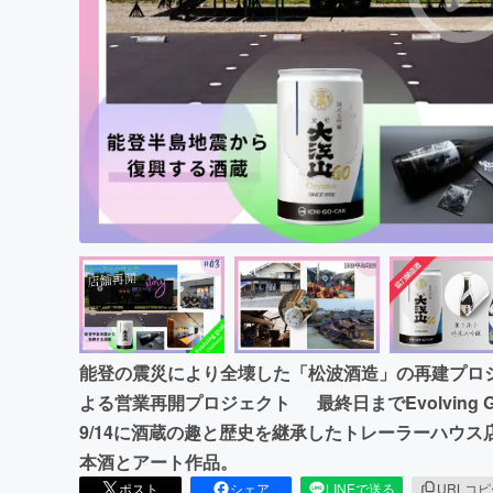
まちづくり・地域活性化
能登の震災により全壊した「松波酒造」の再建プロ
よる営業再開プロジェクト 最終日までEvolving 
9/14に酒蔵の趣と歴史を継承したトレーラーハウ
本酒とアート作品。
ポスト
シェア
LINEで送る
URLコ