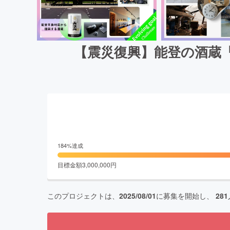
【震災復興】能登の酒蔵
184
%達成
目標金額
3,000,000
円
このプロジェクトは、
2025/08/01
に募集を開始し、
281