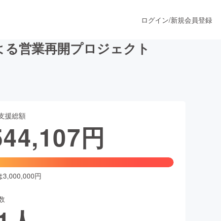
ログイン
/
新規会員登録
よる営業再開プロジェクト
うすぐ公開されます
支援総額
プロダクト
544,107
円
ファッション
スポーツ
,000,000円
数
ア
ソーシャルグッド
1
人