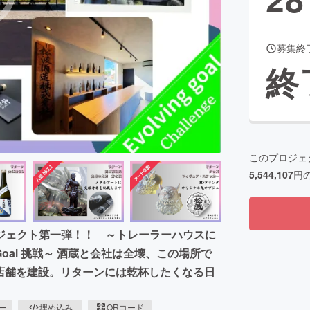
募集終
CAMPFIRE for Social Good
CAMPFIRE Creation
終
CAMPFIREふるさと納税
machi-ya
コミュニティ
このプロジェ
5,544,107
円
ジェクト第一弾！！ ～トレーラーハウスに
Goal 挑戦～ 酒蔵と会社は全壊、この場所で
ス店舗を建設。リターンには乾杯したくなる日
ピー
埋め込み
QRコード