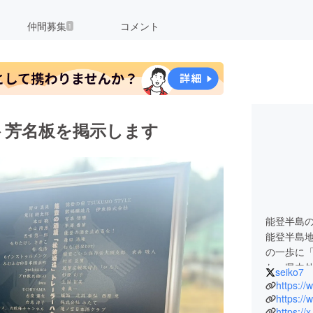
仲間募集
コメント
1
ト芳名板を掲示します
能登半島
能登半島地
の一歩に
た。県内外
seiko7
続。「楽
https:/
蔵再建の
https:/
https://