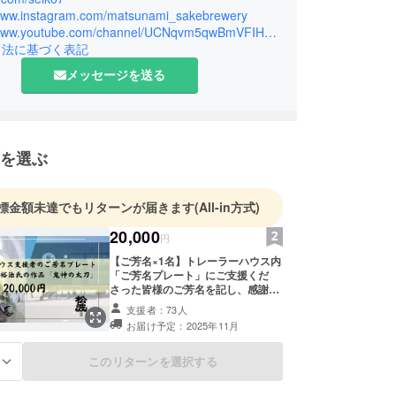
/www.instagram.com/matsunami_sakebrewery
https://www.youtube.com/channel/UCNqvm5qwBmVFIHXvnxCDRww
引法に基づく表記
メッセージを送る
を選ぶ
標金額未達でもリターンが届きます
(All-in方式)
20,000
円
【ご芳名×1名】トレーラーハウス内
「ご芳名プレート」にご支援くだ
さった皆様のご芳名を記し、感謝の
気持ちを表します。デザインはゴジ
支援者：73人
ラのポスターやガンプラの絵師で高
お届け予定：2025年11月
名な怪獣絵師/開田裕治先生の作品
「鬼神の太刀＊大江山」です。 ・制
限数：無し ・掲載順序：先着順でご
このリターンを選択する
る
芳名を記載します ・芳名について：
ご希望のお名前を備考欄にお書きく