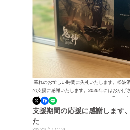
暮れのお忙しい時間に失礼いたします。松波
の支援に感謝いたします。2025年にはおか
が無事にスタートしました。リターン品にも企
レート芳名板」が店舗に届きました。黒と銀の
支援期間の応援に感謝します、
うにします。2025年度中にご報告ができまし
た
新酒もできたり、いろんな取り組みも少しずつ
2025/10/17 11:58