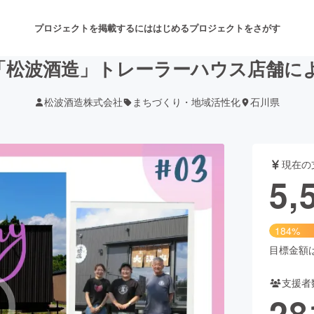
プロジェクトを掲載するには
はじめる
プロジェクトをさがす
「松波酒造」トレーラーハウス店舗に
松波酒造株式会社
まちづくり・地域活性化
石川県
注目のリターン
注目の新着プロジェクト
募集終了が近いプロジェクト
も
現在の
音楽
舞台・パフォーマンス
5,
ゲーム・サービス開発
フード・飲食店
184%
書籍・雑誌出版
アニメ・漫画
目標金額は3
支援者
チャレンジ
ビューティー・ヘルスケ
28