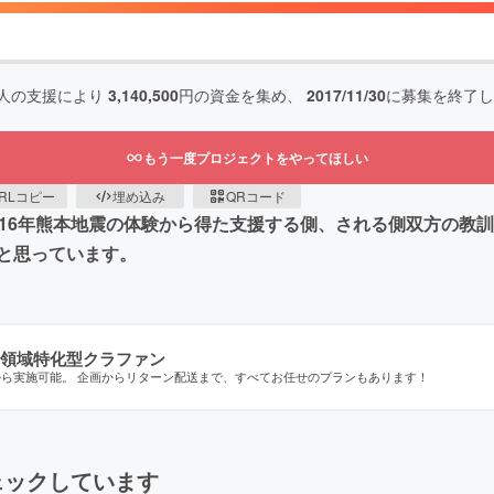
人の支援により
3,140,500
円の資金を集め、
2017/11/30
に募集を終了し
もう一度プロジェクトをやってほしい
RLコピー
埋め込み
QRコード
016年熊本地震の体験から得た支援する側、される側双方の教
と思っています。
領域特化型クラファン
から実施可能。 企画からリターン配送まで、すべてお任せのプランもあります！
ェックしています