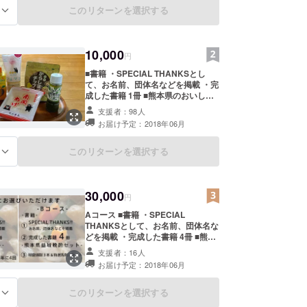
ております。
このリターンを選択する
る
10,000
円
■書籍 ・SPECIAL THANKSとし
て、お名前、団体名などを掲載 ・完
成した書籍 1冊 ■熊本県のおいしい
食材 ・坂本精油のごま油 ・ぴよマ
支援者：98人
ヨ ・デコポン酢 ・お茶ドレッシン
お届け予定：2018年06月
グ ・辛子蓮根チップス ・南関揚げ ※
本リターン商品は本プロジェクト趣
旨にご理解、ご賛同頂きました三協
このリターンを選択する
る
熊本様にご協力頂き、ご提供させて
頂いております。 三協熊本HP
http://www.sankyo-kumamoto.info/
30,000
円
Aコース ■書籍 ・SPECIAL
THANKSとして、お名前、団体名な
どを掲載 ・完成した書籍 4冊 ■熊本
県益城セット ・熊本益城の旬のグル
支援者：16人
メギフトを年に1回 ※本リターン商
お届け予定：2018年06月
品は本プロジェクト趣旨にご理解、
ご賛同頂きました三協熊本様にご協
力頂き、ご提供させて頂いておりま
このリターンを選択する
る
す。 三協熊本HP