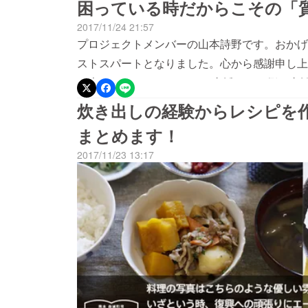
困っている時だからこその「
を達成致しましたが、更にご支援表明を頂きま
2017/11/24 21:57
完成した書籍をより広めていくための認知・普
プロジェクトメンバーの山本詩野です。おかげ
を進めております。 引き続きの御支援を頂ければ幸いです。 今回、
ストスパートとなりました。心から感謝申し上
のご縁で、本プロジェクトを立ち上げました。
に走ってください！ さて、支援される側、支援
との協業で貴重なお話を伺い、今後被災する可
が、益城町の満田結子さんのお話しをうかがっ
炊き出しの経験からレシピを
貴重なエピソードやノウハウを形に残し、共有
紹介します。満田さんは、九州や地元の食材を
まとめます！
め首都圏にいる我々このプロジェクトメンバー
ます。震災前から食育にも携わり、からだを整
地域の中で、ご縁を頂いた宮城県石巻の方々と
2017/11/23 13:17
からだを整えるバランスをよく知っています。 震災後、ありがたいことに支援物資が届
や自分たちに何が出来るのだろうと考える機会
中で、どうしてもうまく活用できなかったもの
く、私たちの活動の原点ともいえる存在です。
用調味料。他の調味料を加え、何度工夫しても
る復興バーの東京での展開を行う東北支援会P
逆に役立ったのが、だしなどにこだわった高級
マネットワークなどの活動を行っています。 
なく、また添加物が少ないと、食べた後のもた
ては、存在し得なかったことは間違いありませ
方用に、個別に塩気を加減する必要もないので
石巻にお邪魔したこともあり、限られた時間の
す。 高価なものが欲しいという話ではありま
感じている石巻の方々に本プロジェクトの報告をしてきました。
ではなく、「困っている時だからこそ質」で考
みの今野さん。 被災した避難所での彼の活動