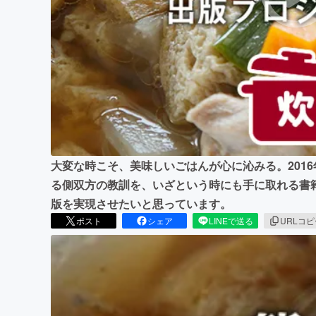
まちづくり・地域活性化
大変な時こそ、美味しいごはんが心に沁みる。201
る側双方の教訓を、いざという時にも手に取れる書
版を実現させたいと思っています。
ポスト
シェア
LINEで送る
URLコ