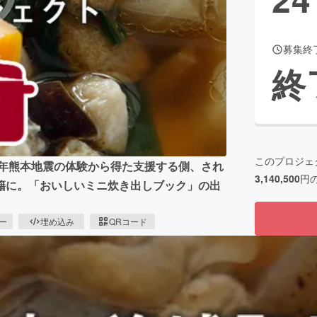
募集終
CAMPFIRE for Social Good
CAMPFIRE Creation
終
CAMPFIREふるさと納税
machi-ya
コミュニティ
このプロジェ
6年熊本地震の体験から得た支援する側、され
3,140,500
円
籍に。「おいしいミニ炊き出しブック」の出
ピー
埋め込み
QRコード