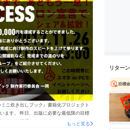
リターン
目標
いミニ炊き出しブック』書籍化プロジェクト
います。 昨日、出版に必要な最低限の目標
頂きました皆様におかれましては、メンバー
もっと見る
ます。 心より御礼申し上げます。 目標金額