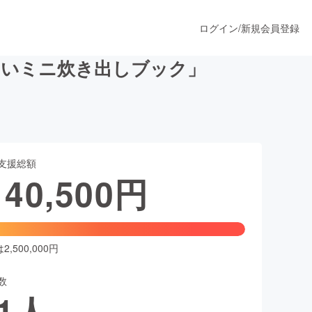
ログイン
/
新規会員登録
しいミニ炊き出しブック」
うすぐ公開されます
支援総額
プロダクト
140,500
円
ファッション
スポーツ
,500,000円
数
ア
ソーシャルグッド
1
人