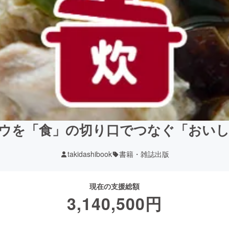
ウを「食」の切り口でつなぐ「おい
takidashibook
書籍・雑誌出版
現在の支援総額
3,140,500
円