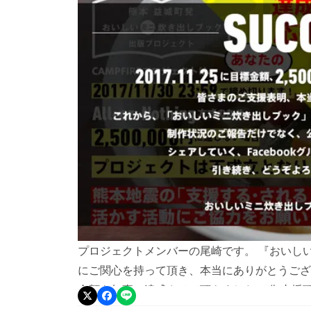
プロジェクトメンバーの尾崎です。 『おいし
にご関心を持って頂き、本当にありがとうござ
金額を無事に達成させて頂きました！ 御支援
一同、感謝してもしきれないほどの想いでおり