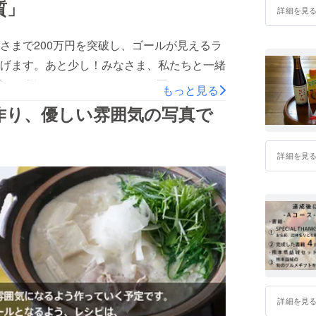
質」
詳細を見
した金額につきましてはこのプロジェクトや
及促進の費用として使わせて頂く方向で検討
さまで200万円を突破し、ゴールが見えるラ
熊本県益城町の方々と
げます。あと少し！みなさま、私たちと一緒
 満田さん、万江さんといった益城町の方々
する側の“あるある”、いろいろ耳にします
もっと見る
能性がある以上、少しでも多くの方々にこの
て、なるほどなあと思ったことから一つをご
作り、優しい雰囲気の写真で
したいという思いで挑戦しています。 私含
使い、化学調味料なしの中華調理店をしてい
の多くは東日本大震災で被災をされた多くの
える食事を実践してきました。なので、味と
交流させて頂いております。 防災への意識
詳細を見
く
を得ることが出来ました。 石巻は間違いな
があったそうです。それは恐らく安価な業務
 その貴重な機会を紡ぎ、石巻に常設してい
、味がぼけて決まらず困ったと言います。
LUSを運営し、仲間と立ち上げた防災ジオラ
調味料。少しの量で味が決まるので、無駄が
本プロジェクトも石巻の方々との交流なくし
れや喉の渇きがありません。子どもや高齢の
ん。 今日は防災のワークショップを行いに
、ミニ炊き出しも提供しやすかったそうで
中で駆け足になりましたが、勝手に仲間だと
せん。「困っているなら何でもアリ」の発想
 ダンボルギーニでお馴染
えることは、私にとって大きな発見でした。
詳細を見
は本当に我々に大きな影響を与えてくれてい