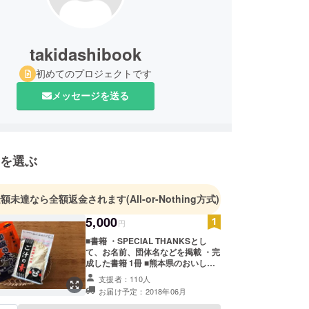
takidashibook
初めてのプロジェクトです
メッセージを送る
を選ぶ
金額未達なら全額返金されます
(All-or-Nothing方式)
5,000
円
■書籍 ・SPECIAL THANKSとし
て、お名前、団体名などを掲載 ・完
成した書籍 1冊 ■熊本県のおいしい
食材 ・御飯の友 ・ご汁の素 ※本リ
支援者：110人
ターン商品は本プロジェクト趣旨に
お届け予定：2018年06月
ご理解、ご賛同頂きました三協熊本
様にご協力頂き、ご提供させて頂い