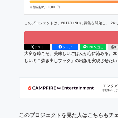
目標金額
2,500,000
円
このプロジェクトは、
2017/11/01
に募集を開始し、
241
ポスト
シェア
LINEで送る
U
大変な時こそ、美味しいごはんが心に沁みる。2
しいミニ炊き出しブック」の出版を実現させたい
エンタメ
手数料0円
このプロジェクトを見た人はこちらもチ