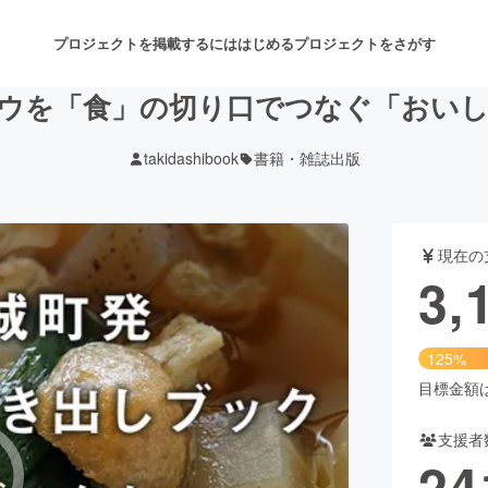
プロジェクトを掲載するには
はじめる
プロジェクトをさがす
ウを「食」の切り口でつなぐ「おい
takidashibook
書籍・雑誌出版
注目のリターン
注目の新着プロジェクト
募集終了が近いプロジェクト
も
現在の
音楽
舞台・パフォーマンス
3,
ゲーム・サービス開発
フード・飲食店
125%
書籍・雑誌出版
アニメ・漫画
目標金額は2
支援者
チャレンジ
ビューティー・ヘルスケ
24