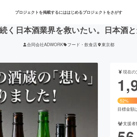
プロジェクトを掲載するには
はじめる
プロジェクトをさがす
続く日本酒業界を救いたい。日本酒
合同会社ADWORK
フード・飲食店
東京都
注目のリターン
注目の新着プロジェクト
募集終了が近いプロジェクト
も
現在の
音楽
舞台・パフォーマンス
1,
ゲーム・サービス開発
フード・飲食店
52%
書籍・雑誌出版
アニメ・漫画
目標金額は3
支援者
チャレンジ
ビューティー・ヘルスケ
56