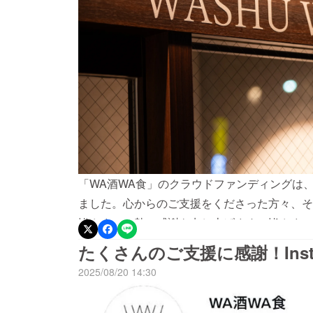
「WA酒WA食」のクラウドファンディングは
ました。心からのご支援をくださった方々、そ
皆さまに、熱い感謝を申し上げます。皆さまの
ました。この力を必ず形にし、日本酒をもっと
たくさんのご支援に感謝！Inst
つくりあげます。酒蔵とお客様をつなぐ新しい
2025/08/20 14:30
ここに誓います。「WA酒WA食」は田町駅徒歩
まる大きな挑戦に、ぜひ立ち会ってください。W