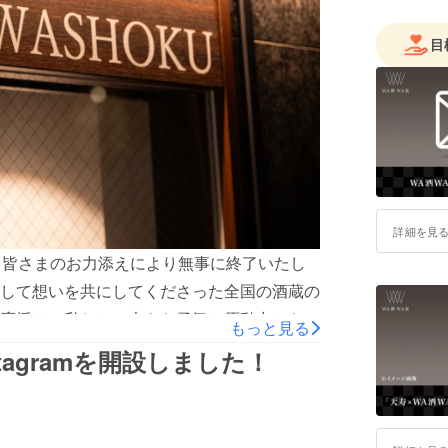
目
詳細を見
、皆さまのお力添えにより無事に終了いたし
して想いを共にしてくださった全国の酒蔵の
応援は、私たちの大きな勇気と原動力となり
もっと見る
身近に、もっと好きになっていただける場を
agramを開設しました！
日本酒体験を、全身全霊でお届けすることを
5分、9月11日オープン。小さなお店から始
A酒WA食｜合同会社ADWORKスタッフ一