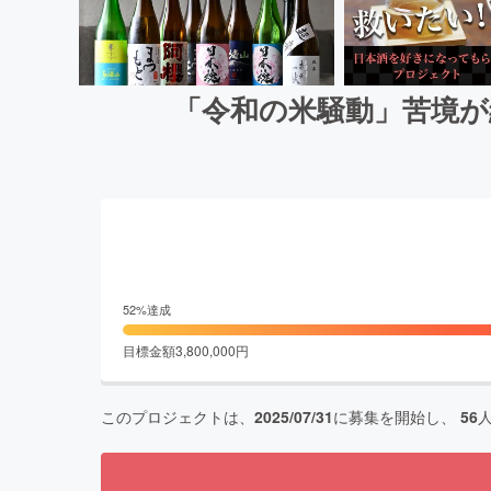
「令和の米騒動」苦境が
52
%達成
目標金額
3,800,000
円
このプロジェクトは、
2025/07/31
に募集を開始し、
56