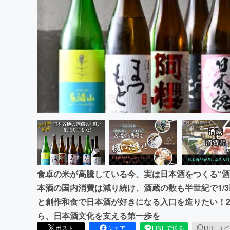
まちづくり・地域活性化
食卓の米が高騰している今、実は日本酒をつくる“酒
本酒の国内消費は減り続け、酒蔵の数も半世紀で1/
と創作和食で日本酒が好きになる入口を造りたい！20
ら、日本酒文化を支える第一歩を
ポスト
シェア
LINEで送る
URLコ