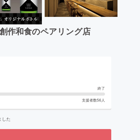
と創作和食のペアリング店
終了
支援者数
56
人
ました