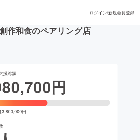
ログイン
/
新規会員登録
と創作和食のペアリング店
うすぐ公開されます
支援総額
プロダクト
980,700
円
ファッション
スポーツ
,800,000円
数
ア
ソーシャルグッド
人