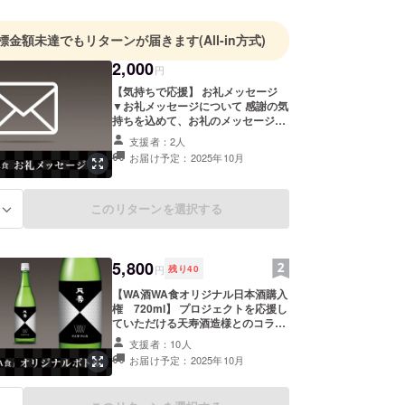
標金額未達でもリターンが届きます
(All-in方式)
2,000
円
【気持ちで応援】 お礼メッセージ
▼お礼メッセージについて 感謝の気
持ちを込めて、お礼のメッセージを
お送りします。
支援者：2人
お届け予定：2025年10月
このリターンを選択する
る
5,800
円
残り
40
【WA酒WA食オリジナル日本酒購入
権 720ml】 プロジェクトを応援し
ていただける天寿酒造様とのコラボ
日本酒の購入権です。 WA酒WA食
支援者：10人
オリジナル日本酒 720ml 1本
お届け予定：2025年10月
5,800円 ＊お申込みいただいた住所
に発送させていただきます。 ＊発送
日時の指定はできかねます、予めご