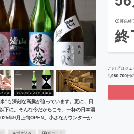
募集終
CAMPFIRE for Social Good
CAMPFIRE Creation
終
CAMPFIREふるさと納税
machi-ya
コミュニティ
このプロジェ
1,980,700
円
米”も深刻な高騰が迫っています。更に、日
3以下に。そんな今だからこそ、一杯の日本酒
25年9月上旬OPEN。小さなカウンターか
ピー
埋め込み
QRコード