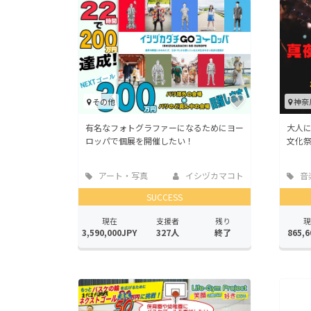
その他
神奈
有名なフォトグラファーになるためにヨー
大人
ロッパで個展を開催したい！
文化
アート・写真
イシヅカマコト
音
SUCCESS
現在
支援者
残り
現
3,590,000JPY
327人
終了
865,6