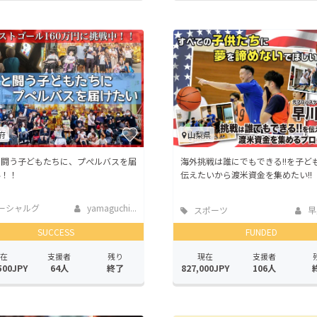
府
山梨県
と闘う子どもたちに、プぺルバスを届
海外挑戦は誰にでもできる!!を子ど
い！！
伝えたいから渡米資金を集めたい!!
ーシャルグ
yamaguchi...
スポーツ
早
SUCCESS
FUNDED
在
支援者
残り
現在
支援者
500JPY
64人
終了
827,000JPY
106人