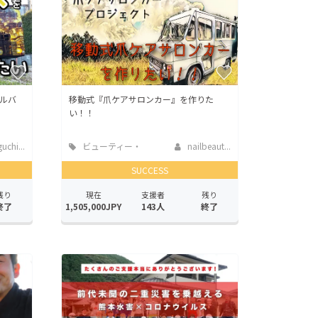
ルバ
移動式『爪ケアサロンカー』を作りた
い！！
chi...
ビューティー・
nailbeaut...
ヘルスケア
SUCCESS
残り
現在
支援者
残り
終了
1,505,000JPY
143人
終了