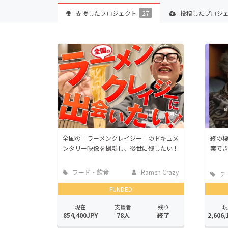
支援した
プロジェクト
27
投稿した
プロジ
全国の「ラーメンクレイジー」のドキュメ
終の
ンタリー映像を撮影し、後世に残したい！
案でき
フード・飲食
Ramen Crazy
チ
店
FUNDED
現在
支援者
残り
現
854,400JPY
78人
終了
2,606,