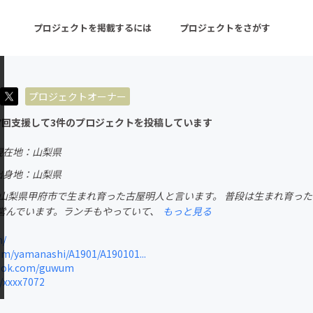
プロジェクトを掲載するには
プロジェクトをさがす
プロジェクトオーナー
ターン
注目の新着プロジェクト
募集終了が近いプロ
7回支援して3件のプロジェクトを投稿しています
現在地：山梨県
音楽
舞台・パフォーマンス
出身地：山梨県
 山梨県甲府市で生まれ育った古屋明人と言います。 普段は生まれ育っ
ゲーム・サービス開発
フード・飲食店
営んでいます。ランチもやっていて、
もっと見る
書籍・雑誌出版
アニメ・漫画
n/
om/yamanashi/A1901/A190101...
チャレンジ
ビューティー・ヘルス
ook.com/guwum
/xxxx7072