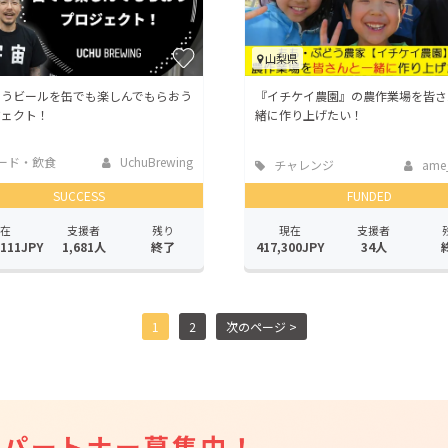
山梨県
ゅうビールを缶でも楽しんでもらおう
『イチケイ農園』の農作業場を皆さ
ジェクト！
緒に作り上げたい！
ード・飲食
UchuBrewing
チャレンジ
ame_
SUCCESS
FUNDED
在
支援者
残り
現在
支援者
,111JPY
1,681人
終了
417,300JPY
34人
1
2
次のページ >