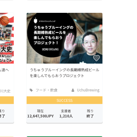
も達へ
うちゅうブルーイングの長期樽熟成ビール
を楽しんでもらおうプロジェクト
フード・飲食
UchuBrewing
川大史
店
SUCCESS
残り
現在
支援者
残り
終了
12,647,500JPY
1,210人
終了