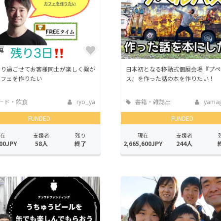
県
くり過ごせてお客様同士が楽しく繋が
日本初となる移動式個展会場『プペ
カフェを作りたい
ス』を作った話の本を作りたい！
ード・飲食
ryo_ya
書籍・雑誌出
yamagu
版
FUNDED
FUNDED
在
支援者
残り
現在
支援者
00JPY
58人
終了
2,665,600JPY
244人