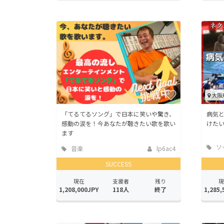
大阪
「てるてるソング」で日本に笑いや驚き、
病気
感動の涙を！今あなたが聴きたい歌を歌い
けた
ます
ソ
音楽
lp6ac4
ッド
SUCCESS
現在
支援者
残り
現
1,208,000JPY
118人
終了
1,285,