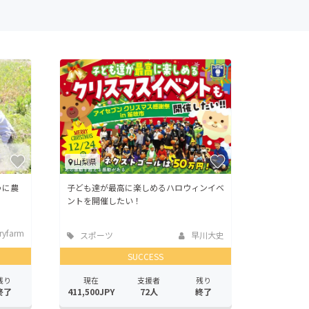
山梨県
うに農
子ども達が最高に楽しめるハロウィンイベ
ントを開催したい！
ryfarm
スポーツ
早川大史
SUCCESS
残り
現在
支援者
残り
終了
411,500JPY
72人
終了