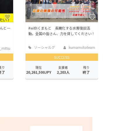
んと一
#withくまもと 長期化する水害復旧活
動。全国の皆さん、力を貸してください！
ソーシャルグ
kumamototeam
mitsu
ッド
SUCCESS
残り
現在
支援者
残り
終了
20,261,500JPY
2,203人
終了