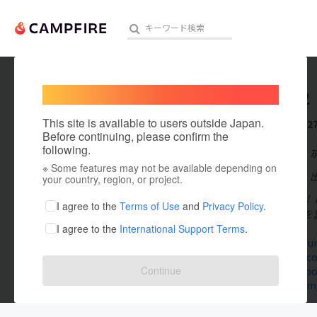
Welcome,
International users
Aki7072
人気のプロジェクト
注目のリ
This site is available to users outside Japan.
これまでに2
Before continuing, please confirm the
following.
在住国：日本
※ Some features may not be available depending on
アート・写真
出身国：日本
your country, region, or project.
はじめまして！
テクノロジー・ガジェット
I agree to the
Terms of Use
and
Privacy Policy
.
燈（あかり）を
I agree to the
International Support Terms
.
映像・映画
poupelle.fu
s.tabelog.c
ビジネス・起業
Continue
www.faceb
twitter.com
まちづくり・地域活性化