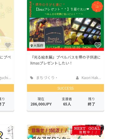
大阪府
にプペ
『光る絵本展』プペルバスを堺の子供達に
Xmasプレゼントしたい！
chi...
まちづくり・
Kaori Hak...
地域活性化
SUCCESS
残り
現在
支援者
残り
終了
286,000JPY
65人
終了