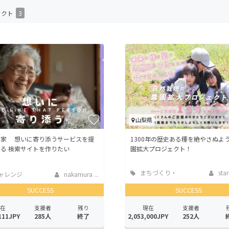
CAMPFIRE for Social Good
CAMPFIRE Creation
ェクト
3
CAMPFIREふるさと納税
machi-ya
コミュニティ
山梨県
棲家 想いに寄り添うサービスを提
1300年の歴史ある種を絶やさぬよ
る 検索サイトを作りたい
園拡大プロジェクト！
まちづくり・
star
ャレンジ
nakamura ...
地域活性化
SUCCESS
SUCCESS
在
支援者
残り
現在
支援者
111JPY
285人
終了
2,053,000JPY
252人