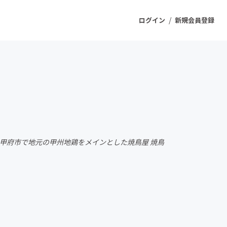
/
ログイン
新規会員登録
ジェクト
もうすぐ公開されます
プロダクト
た甲府市で地元の甲州地鶏をメインとした焼鳥屋 焼鳥
ファッション
スポーツ
ケア
ソーシャルグッド