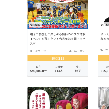
山梨県
山梨
親子で参加して楽しめる無料のバスケ体験
ゆっ
イベントを残したい！合言葉は＃親子でバ
れる
スケ
フ
スポーツ
早川大史
店
SUCCESS
現在
支援者
残り
現
599,000JPY
113人
終了
385,3