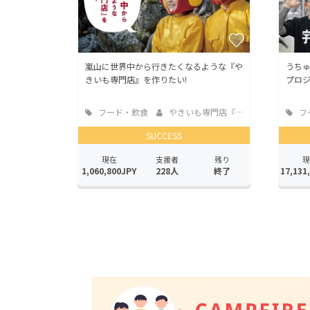
嵐山に世界中から行きたくなるような『や
うち
きいも専門店』を作りたい!
プロ
フード・飲食
やきいも専門店『菟...
フ
店
店
SUCCESS
現在
支援者
残り
現
1,060,800JPY
228人
終了
17,131