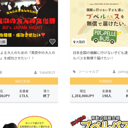
川県
大阪府
による大人のための『真夜中の大人の
日本全国の個展に行けない子ども達
祭』を成功させたい！！
ルバスを無償で届けたい！
ソーシャルグ
yamagu
楽
Yuka0619
ッド
SUCCESS
FUNDED
在
支援者
残り
現在
支援者
00JPY
173人
終了
1,258,000JPY
198人