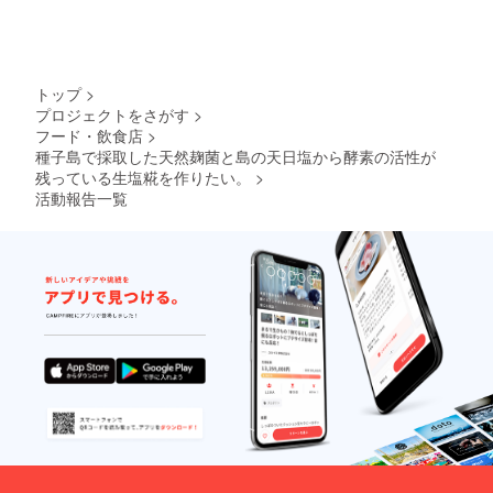
ターン
11月頃
の発送
からの
は冬の
送品と
11月頃
させて
からの
頂きま
トップ
>
送品と
す。お
プロジェクトをさがす
>
させて
待たせ
フード・飲食店
>
頂きま
致しま
す。お
種子島で採取した天然麹菌と島の天日塩から酵素の活性が
すが美
待たせ
味しい
残っている生塩糀を作りたい。
>
致しま
生塩糀
活動報告一覧
すが美
と米糀
味しい
をお届
生塩糀
けした
と米糀
いと思
をお届
います
けした
ので宜
いと思
しくお
います
願い致
ので宜
しま
しくお
す。
願い致
しま
す。 ※
陶房六
大(木ノ
下裕一)
種子島