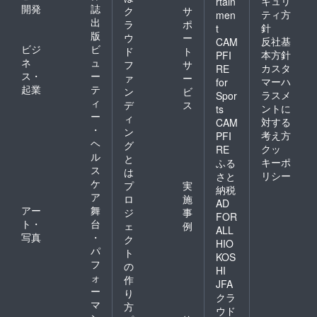
キュリ
rtain
開発
誌
ク
サ
ティ方
men
出
ラ
ポ
針
t
版
ウ
ー
反社基
CAM
ビジ
ビ
ド
ト
本方針
PFI
ネ
ュ
フ
サ
カスタ
RE
ス・
ー
ァ
ー
マーハ
for
起業
テ
ン
ビ
ラスメ
Spor
ィ
デ
ス
ントに
ts
ー
ィ
対する
CAM
・
ン
考え方
PFI
ヘ
グ
クッ
RE
ル
と
キーポ
ふる
ス
は
リシー
さと
ケ
プ
実
納税
ア
ロ
施
AD
アー
舞
ジ
事
FOR
ト・
台
ェ
例
ALL
写真
・
ク
HIO
パ
ト
KOS
フ
の
HI
ォ
作
JFA
ー
り
クラ
マ
方
ウド