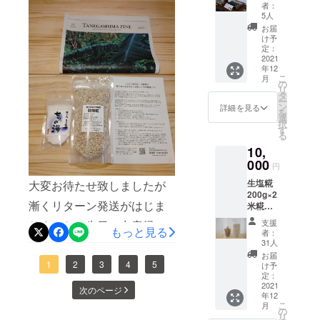
者さま
るロー
者：
に茶色い色が出やすくなり
限定の
カルメ
5人
リター
ディ
お届
ます。茶色い甘酒や塩糀が
ンとな
ア」 ※
け予
りま
麹を作
定：
出来てもこれが「たねの島
す。 お
2021
るお米
年12
礼の手
は種子
糀店」の天然麴菌の特徴な
こ
月
紙
島産無
の
リ
のでご安心ください。味噌
&TANE
農薬米
タ
ー
GASIM
又は減
ン
詳細を見る
や醤油、塩糀などにすると
を
AZINE
農薬米
選
択
TANEG
を使用
す
旨味や甘味が引き立ちま
る
ASHIM
しま
10,
A
す。 生
す。甘酒は甘味が強く蜂蜜
ZINE（
000
塩糀の
円
のような濃厚な仕上がりに
タネガ
発送は
生塩糀
大変お待たせ致しましたが
シマジ
酵素活
なります。SY4は褐変反応
200g×2
ン） 種
性を残
漸くリターン発送がはじま
米糀
子島出
してい
が弱く造り酒屋さんが好む
200g×1
身の大
るため
支援
りました。先日、出産帰省
TANEG
学生が
もっと見る
冷凍又
ような白く仕上がりクリア
者：
ASIMA
制作し
は冷蔵
31人
していた娘と孫達もお陰様
ZINE
な味です。甘酒やどぶろく
た「種
で致し
お届
※TANE
で、元気に福岡へ帰って行
子島の
1
2
3
4
5
ます。
け予
などに適していま
GASIM
暮らし
定：
賞味期
きました。ご支援者の皆様
AZINE
2021
を考え
限は冷
次のページ
す。 御注
年12
（タネ
るロー
蔵で半
には大変ご迷惑お掛けして
こ
月
ガシマ
カルメ
の
年冷凍
意 1開封は清潔
リ