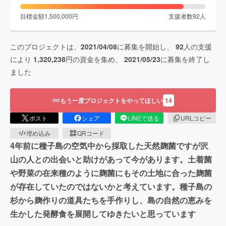
目標金額
1,500,000
円
支援者数
92
人
このプロジェクトは、
2021/04/08
に募集を開始し、
92
人の支援
により
1,320,238
円の資金を集め、
2021/05/23
に募集を終了し
ました
もう一度プロジェクトをやってほしい
14
ポスト
シェア
LINEで送る
URLコピー
埋め込み
QRコード
4年前に種子島の空気中から採取した天然麹菌ですが沢
山の人との出会いと助けがあって今があります。土着菌
や野菜の在来種のように麹菌にもその土地に合った麹菌
が存在していたのではないかと考えています。種子島の
杉から麹作りの道具たちを手作りし、島の自然の恵みを
生かした発酵食を展開してゆきたいと思っています