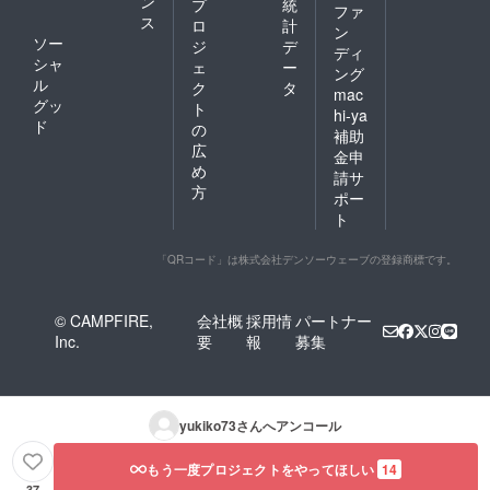
ン
プ
統
ファ
ス
ロ
計
ン
ソー
ジ
デ
ディ
シャ
ェ
ー
ング
ル
ク
タ
mac
グッ
ト
hi-ya
ド
の
補助
広
金申
め
請サ
方
ポー
ト
「QRコード」は株式会社デンソーウェーブの登録商標です。
© CAMPFIRE,
会社概
採用情
パートナー
Inc.
要
報
募集
yukiko73
さんへアンコール
もう一度プロジェクトをやってほしい
14
37