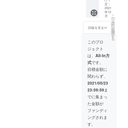
何卒御
す。お
冷凍又
米糀、
ます。
定：
理解下
待たせ
は冷蔵
塩、
2021
賞味期
さいま
致しま
年12
で致し
TANEG
限は冷
すよう
すが美
こ
月
ます。
ASIMA
蔵で半
の
お願い
味しい
リ
賞味期
ZINEの
年冷凍
タ
致しま
生塩糀
ー
限は冷
お土産
で１年
ン
す。 糀
詳細を見る
と米糀
を
蔵で半
付き 場
です。
選
作りの
をお届
択
年冷凍
所 たね
塩は天
す
道具類
けした
る
で１年
の島糀
日塩の
の製作
このプロ
いと思
です。
店 鹿児
為生産
にあた
います
ジェクト
塩は天
島県熊
量が天
り麹室
ので宜
日塩の
毛郡南
候によ
などは
は、
All-In方
しくお
為生産
種子町
り左右
手作り
願い致
式
です。
量が天
交通費
されま
のため
しま
候によ
ご宿泊
す。 発
糀生産
目標金額に
す。
り左右
はご自
送が遅
の調整
関わらず、
されま
身のご
れる場
期間も
す。 発
負担に
合もご
必要と
2021/05/23
送が遅
なりま
ざいま
なりま
23:59:59
ま
れる場
す。
すが自
す。 そ
合もご
然相手
して糀
でに集まっ
ざいま
の手仕
作りは
た金額が
すが自
事ゆえ
基本冬
然相手
何卒御
の仕事
ファンディ
の手仕
理解下
です。
ングされま
事ゆえ
さいま
そのた
何卒御
すよう
め誠に
す。
理解下
お願い