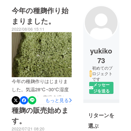
今年の種麹作り始
まりました。
2022/08/06 15:11
yukiko
73
初めてのプ
ロジェクト
です
今年の種麹作りはじまりま
メッセー
した。気温28℃~30℃湿度
ジを送る
85~88%ほどの高温多湿な種
もっと見る
子島の気候を利用して、自
種麹の販売始めま
然環境のもと麹蓋を使用し
リターンを
す。
一粒一粒大切に育てていま
選ぶ
2022/07/21 08:20
す。種切りしてから本日で