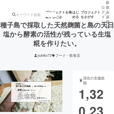
新
ロ
規
グ
会
プロジェクトを掲
はじ
プロジェクト
/
載するには
める
をさがす
イ
員
ン
登
種子島で採取した天然麹菌と島の天日
録
塩から酵素の活性が残っている生塩
糀を作りたい。
人気のプロ
注目のリ
注目の新着プロ
募集終了が近いプ
もうすぐ公開
ジェクト
ターン
ジェクト
ロジェクト
されます
yukiko73
フード・飲食店
アート・写真
音楽
現在の支援総
テクノロジー・ガジェット
ゲーム・サ
額
1,32
映像・映画
書籍・雑誌
0,23
ビジネス・起業
チャレンジ