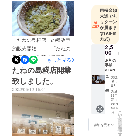
６日め。かなり胞子が成長
目標金額
して綺麗な麹塵色になって
未達でも
リターン
きています。大陸からお米
が届きま
の伝来と共に日本にやって
す
(All-in
方式)
「たねの島糀店」の種麹予
来たという麹菌。 種子島
2,5
約販売開始 「たねの
は日本の中でも米伝来の土
00
円
島糀店」の麹菌は種子島の
地のひとつとして知られて
もっと見る
お礼の
空気中から採取した天然麹
手紙
います。古くは日本書紀の
たねの島糀店開業
&TANE
菌です。「たねの島糀店」
GASIM
「天武紀」にも種子島人の
支援
致しました。
AZINE
者：
では室町時代に種麹屋さん
ことが何度も登場していて
TANEG
0人
2022/05/12 15:01
ASHIM
がしていた手法を再現し、
お届
天皇自らが宴会を主宰して
A
け予
麹菌を空気中から採取しま
ZINE（
定：
種子島人をもてなしたとい
タネガ
2021
した。その採取時4種類の麹
年06
シマジ
う記述もあります。二毛作
こ
月
ン） 種
の
菌が発見されましたがその
リ
で年に2度もお米が収穫でき
子島出
タ
ー
身の大
中でも優良な麹菌２種
ン
詳細を見る
る為に最果ての島がこんな
を
学生が
選
択
（SY1とSY4）を商品化致し
制作し
す
にも珍重されていたことが