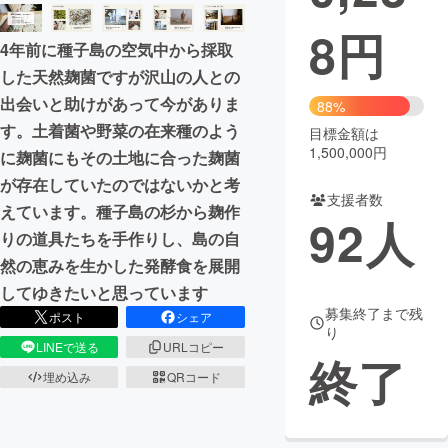
8
円
まちづくり・地域活性化
4年前に種子島の空気中から採取
した天然麹菌ですが沢山の人との
CAMPFIRE for Social Good
CAMPFIRE Creation
出会いと助けがあって今がありま
88%
CAMPFIREふるさと納税
machi-ya
コミュニティ
す。土着菌や野菜の在来種のよう
目標金額は
1,500,000円
に麹菌にもその土地に合った麹菌
が存在していたのではないかと考
支援者数
えています。種子島の杉から麹作
92
人
りの道具たちを手作りし、島の自
然の恵みを生かした発酵食を展開
してゆきたいと思っています
募集終了まで残
ポスト
シェア
り
LINEで送る
URLコピー
終了
埋め込み
QRコード