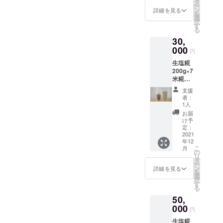
ジン）
ディ
タ
で１年
申し訳ありませんでした。
ー
種子島
に行って冷暗所に貯蔵して
ア」 塩
ン
です。
詳細を見る
を
出身の
先ずは5000円をご支援して
『七つ
選
塩は天
択
下さい。2防湿に充分ご留意
大学生
の海』
す
日塩の
る
頂いた国内の方から少しず
が制作
60g×1
為生産
下さい。3長期間経過します
30,
した
種子島
量が天
つ発送しております。現在
「種子
000
の天然
候によ
と変質の恐れがありますか
円
島の暮
麹菌の
り左右
天候の影響から主人の作る
生塩糀
らしを
ら、なるべく早くご使用下
種麹5g
されま
200g×7
考える
天日塩の在庫がなく「七つ
(希望者
す。 発
さい。4海外からのご注文
米糀
ローカ
のみの
送が遅
の海」が生産でき次第順次
200g×2
ルメ
限定で
れる場
支援
は、お客様から指定の送品
塩『七
ディ
す。希
合もご
者：
発送致します。こちらの発
つの
ア」 ※
望者は
1人
ざいま
方法にて対応させて頂きま
海』
麹を作
備考欄
すが自
お届
送が終わり次第、生塩麹の
150g×1
るお米
す。Sy1又はsy4乾燥糀
に『種
け予
然相手
TANEG
は種子
定：
制作発送準備に入りたいと
麹希
の手仕
200g¥400生塩糀200g¥600
ASIMA
2021
島産無
望』と
事ゆえ
年12
思いますので生塩麹リター
ZINE
農薬米
お書き
何卒御
ご注文はFB「たねの島糀
こ
月
※TANE
又は減
の
下さい)
理解下
リ
ンのご支援者の方はもう暫
GASIM
農薬米
タ
＊こち
さいま
店」のメッセンジャーから
ー
AZINE
を使用
ン
らのリ
詳細を見る
すよう
くお待ち下さいませ。
を
（タネ
しま
お願いいたします。ご注文
選
ターン
お願い
択
ガシマ
す。 生
す
をご希
致しま
る
の際にはお名前、ご住所、
ジン）
塩糀の
望の海
す。 糀
50,
種子島
発送は
外から
作りの
電話番号をお知らせ下さ
出身の
000
酵素活
の支援
道具類
円
大学生
性を残
者様は
の製作
い。送料は¥84。お支払いは
生塩糀
が制作