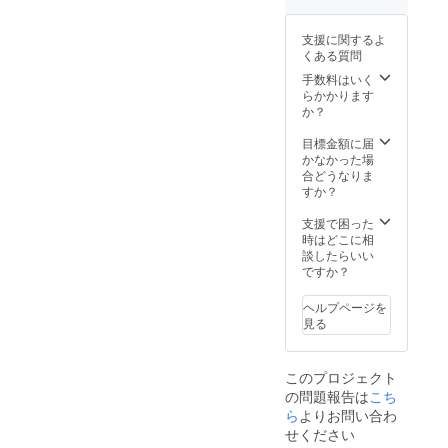
勝手な
さいま
致しま
がらリ
すよう
す。 糀
ターン
支援に関するよ
お願い
作りの
の発送
くある質問
致しま
道具類
は冬の
す。 糀
の製作
手数料はいく
11月頃
作りの
にあた
らかかります
からの
道具類
り麹室
か？
送品と
の製作
などは
させて
にあた
手作り
目標金額に届
頂きま
り麹室
のため
かなかった場
す。お
などは
糀生産
合どうなりま
待たせ
手作り
の調整
すか？
致しま
のため
期間も
すが美
糀生産
必要と
支援で困った
味しい
の調整
なりま
時はどこに相
生塩糀
期間も
す。 そ
談したらいい
と米糀
必要と
して糀
ですか？
をお届
なりま
作りは
けした
す。 そ
基本冬
いと思
ヘルプページを
して糀
の仕事
います
見る
作りは
です。
ので宜
基本冬
そのた
しくお
の仕事
め誠に
願い致
このプロジェクト
です。
勝手な
しま
の問題報告は
こち
そのた
がらリ
す。
め誠に
ら
よりお問い合わ
ターン
勝手な
の発送
せください
がらリ
は冬の