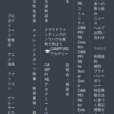
活
る
る
出身の
RE
全への
性
資
大学生
コ
取り組
化
料
が制作
ミュ
み
した
プロ
音
請
ニ
ニュー
「種子
ダク
楽
求
ティ
ス
島の暮
ト
CAM
ヘルプ
らしを
クラウドファ
フー
チ
考える
PFI
お問い
ンディングの
ド・
ャ
ローカ
RE
合わせ
ノウハウを無
飲食
レ
ルメ
Crea
料で学ぼう
ディ
店
ン
tion
ア」
各種規定
CAMPFIRE
ジ
CAM
アカデミー
アニ
ス
利用規
PFI
メ・
ポ
約
RE
漫画
ー
CA
説
細則
for
ツ
MP
明
プライ
Soci
ファ
映
FI
会
バシー
al
ッ
像
RE
・
ポリ
Goo
ショ
・
ア
相
シー
d
ン
映
カ
談
特定商
CAM
画
デ
会
取引法
PFI
ゲー
書
ミ
に基づ
RE
ム・
籍
ー
く表記
for
サー
・
と
情報セ
Ente
ビス
雑
は