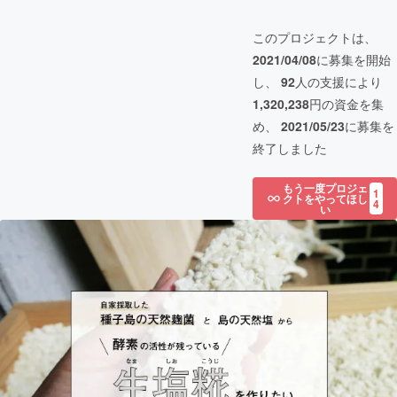
このプロジェクトは、
2021/04/08
に募集を開始
し、
92
人の支援により
1,320,238
円の資金を集
め、
2021/05/23
に募集を
終了しました
もう一度プロジェ
1
クトをやってほし
4
い