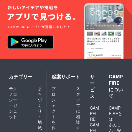
の土か
ら粘土
を育て
手作り
の登り
窯で薪
の炎に
よって
焼き締
められ
た器た
ち。 島
でも珍
しい蹴
ろくろ
の手法
カテゴリー
起案サポート
サ
CAMP
が生み
ー
FIRE
出す拘
テク
ま
プ
ス
りの種
ビ
につい
子島
ノロ
ち
ロ
タ
ス
て
焼。
ジー
づ
ジ
ッ
※TANE
・ガ
く
ェ
フ
GASIM
CAM
CAMP
ジェ
り
ク
に
AZINE
PFI
FIREと
ット
・
ト
相
（タネ
RE
は
ガシマ
地
を
談
CAM
あんし
ジン）
域
作
す
PFI
ん・安
種子島