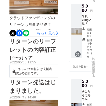
る
た「種
ました。小さな工房で麹蓋
5,0
子島の
理解できます。(司馬遼太郎
暮らし
00
を使用し一粒一粒大切に醸
円
の「街道をゆく」より)しか
を考え
米糀
るロー
クラウドファンディングの
した種麹です。生産量が少
し、こうして自然環境のも
200g×1
カルメ
塩『七
リターンも無事送品終了
ないため、SY1．SY4それぞ
ディ
とスクスク育っていく種麹
つの
ア」
支援
し、地元の道の駅的な店舗
れお一人様5ｇ(5kg分)税込
海』
を目にしていると「もしか
もっと見る
者：
60g×1
49人
に納品して参りました。皆
¥500までの数量限定、予約
して麹菌の伝来も種子島か
TANEG
リターンのリーフ
お届
ASIMA
け予
さんのお陰で「たねの島糀
販売のみとさせて頂きま
らなのでは？」などという
ZINE
定：
レットの内容訂正
※TANE
2021
店」開業致しました。本当
す。SY1は麹菌の中でも原
気持ちもしてきます。黒潮
年12
GASHI
について
こ
月
にありがとうございまし
種に近いもので、酵素の力
MA
の流れによってパンや鉄砲
の
リ
ZINE（
2022/05/03 11:55
タ
た。これからもよろしくお
は一般の麹菌の2~3倍。（旨
ー
も日本に最初に上陸したの
タネガ
ン
詳細を見る
を
こちらの活動報告は支援者
シマジ
選
願いいたします。生塩糀
味や甘味を引き出す力が2~3
は種子島でした。そんなこ
択
ン） 種
限定の公開です。
す
る
子島出
200g¥600乾燥米糀
倍ということです。）麹菌
とを思いながら種麹を醸し
リターン発送はじ
5,0
身の大
200g¥400
は酵素の力が強いと褐変反
学生が
00
ています。種子島関塩屋枝
円
制作し
まりました。
応も強くなるという性質が
★こち
条架流下式塩田たねの島糀
た「種
らは海
子島の
ある為、この麹菌から作っ
2022/04/19 14:46
店天然麹菌天然麹菌種麹販
外から
暮らし
の支援
を考え
た甘酒や塩糀は白くならず
支援
売生塩糀乾燥米糀