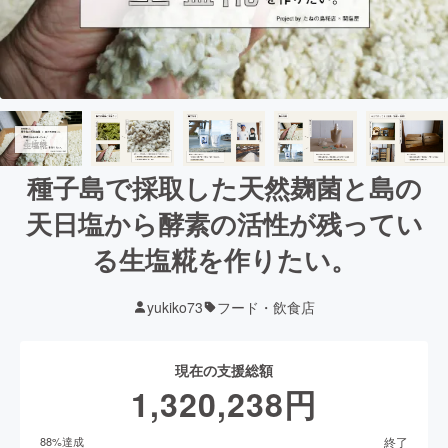
種子島で採取した天然麹菌と島の
天日塩から酵素の活性が残ってい
る生塩糀を作りたい。
yukiko73
フード・飲食店
現在の支援総額
1,320,238
円
終了
88
%達成