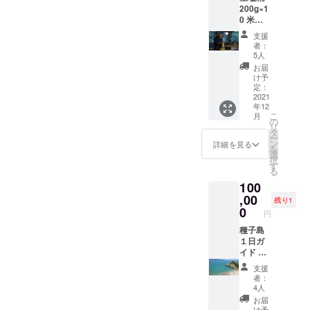
してい
ご住所
にあた
200g×1
した
るため
振込み用紙を同封しますの
を備考
り麹室
0 米糀
「種子
冷凍又
欄へご
などは
200g×3
で後日お振り込み下さい。
島の暮
は冷蔵
記入く
手作り
支援
塩『七
らしを
で致し
ださ
者：
のため
ゆうちょダイレクトからで
つの
考える
ます。
5人
い。
糀生産
海』
ローカ
賞味期
お届
の調整
すと月に５回まで手数料無
150g×1
ルメ
限は冷
け予
期間も
種子島
ディ
定：
蔵で半
料の対象になっておりま
必要と
焼の器
2021
ア」 ※
年冷凍
なりま
年12
TANEG
す。
麹を作
で１年
す。 そ
こ
月
ASIMA
るお米
の
です。
して糀
リ
ZINE ※
は種子
タ
塩は天
作りは
ー
麹を作
島産無
ン
日塩の
詳細を見る
基本冬
を
るお米
農薬米
選
為生産
の仕事
択
は種子
又は減
す
量が天
です。
る
島産無
農薬米
候によ
そのた
100
農薬米
を使用
り左右
め誠に
又は減
,00
しま
されま
残り1
勝手な
農薬米
す。 生
0
す。 発
がらリ
円
を使用
塩糀の
送が遅
ターン
しま
種子島
発送は
れる場
の発送
す。 生
１日ガ
酵素活
合もご
は冬の
塩糀の
イド 発
性を残
ざいま
11月頃
発送は
酵お料
してい
すが自
からの
支援
酵素活
理教室
るため
然相手
者：
送品と
性を残
ランチ
冷凍又
の手仕
4人
させて
してい
付き 生
は冷蔵
事ゆえ
お届
頂きま
るため
塩糀、
で致し
け予