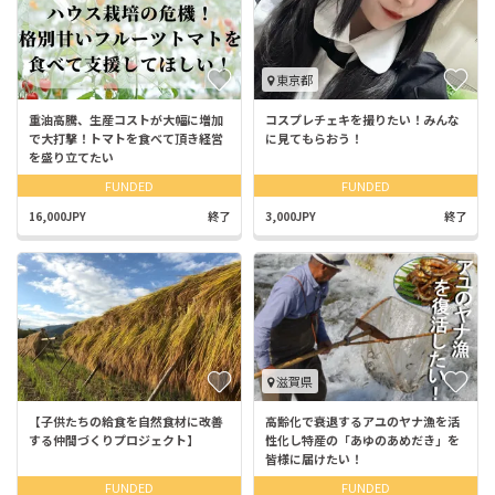
東京都
重油高騰、生産コストが大幅に増加
コスプレチェキを撮りたい！みんな
で大打撃！トマトを食べて頂き経営
に見てもらおう！
を盛り立てたい
FUNDED
FUNDED
16,000JPY
終了
3,000JPY
終了
滋賀県
【子供たちの給食を自然食材に改善
高齢化で衰退するアユのヤナ漁を活
する仲間づくりプロジェクト】
性化し特産の「あゆのあめだき」を
皆様に届けたい！
FUNDED
FUNDED