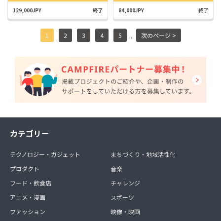
129,000JPY
終了
84,000JPY
終了
...
1
2
3
4
5
次のページ >
カテゴリー
テクノロジー・ガジェット
まちづくり・地域活性化
プロダクト
音楽
フード・飲食店
チャレンジ
アニメ・漫画
スポーツ
ファッション
映像・映画