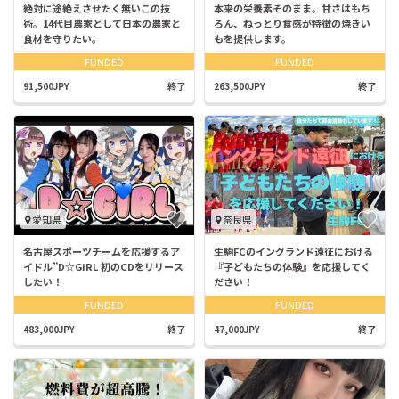
絶対に途絶えさせたく無いこの技
本来の栄養素そのまま。甘さはもち
術。14代目農家として日本の農家と
ろん、ねっとり食感が特徴の焼きい
食材を守りたい。
もを提供します。
FUNDED
FUNDED
91,500JPY
終了
263,500JPY
終了
愛知県
奈良県
名古屋スポーツチームを応援するア
生駒FCのイングランド遠征における
イドル”D☆GiRL 初のCDをリリース
『子どもたちの体験』を応援してく
したい！
ださい！
FUNDED
FUNDED
483,000JPY
終了
47,000JPY
終了