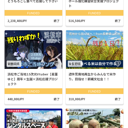
とうもろこし食べて応援して下さい
ボール強化練習試合支援プロジェク
ト
FUNDED
FUNDED
2,238,400JPY
終了
516,500JPY
終了
静岡県
長野県
浜松市ご当地2.5次元Vtuber【星薬
遊休荒廃地再生からみんなで米作
ゆと】周年×生誕×浜松応援プロジ
り。目指せ！新縄文社会！！
ェクト
FUNDED
FUNDED
440,000JPY
終了
310,000JPY
終了