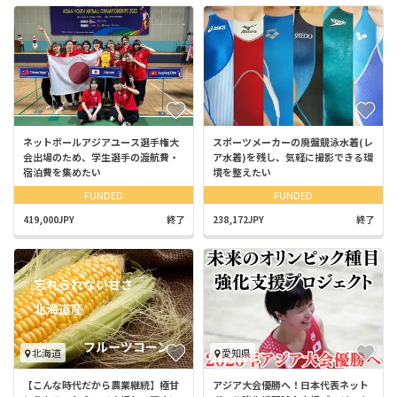
ネットボールアジアユース選手権大
スポーツメーカーの廃盤競泳水着(レ
会出場のため、学生選手の渡航費・
ア水着)を残し、気軽に撮影できる環
宿泊費を集めたい
境を整えたい
FUNDED
FUNDED
419,000JPY
終了
238,172JPY
終了
北海道
愛知県
【こんな時代だから農業継続】極甘
アジア大会優勝へ！日本代表ネット