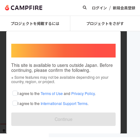
/
ログイン
新規会員登録
プロジェクトを掲載するには
プロジェクトをさがす
Welcome,
International users
This site is available to users outside Japan. Before
continuing, please confirm the following.
satouyuuichi
※ Some features may not be available depending on your
country, region, or project.
これまでに245回支援しています
I agree to the
Terms of Use
and
Privacy Policy
.
在住国：未設定
I agree to the
International Support Terms
.
出身国：未設定
Continue
支援した
プロジェクト
投稿した
プロジェクト
245
0