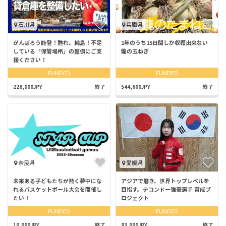
石川県
兵庫県
がんばろう能登！甦れ、輪島！不足
1年のうち15日間しか収穫出来ない
している「保管場所」の整備にご支
龍の玉ねぎ
援ください！
FUNDED
FUNDED
228,000JPY
終了
544,600JPY
終了
奈良県
愛媛県
未来ある子どもたちが熱く夢中にな
アジアで磨き、世界トップレベルを
れるバスケットボール大会を開催し
目指す。テコンドー強豪選手 育成プ
たい！
ロジェクト
FUNDED
FUNDED
10,000JPY
終了
83,000JPY
終了