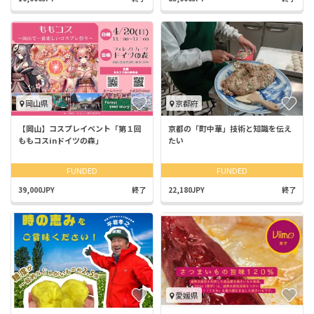
岡山県
京都府
【岡山】コスプレイベント「第１回
京都の「町中華」技術と知識を伝え
ももコスinドイツの森」
たい
FUNDED
FUNDED
39,000JPY
終了
22,180JPY
終了
愛媛県