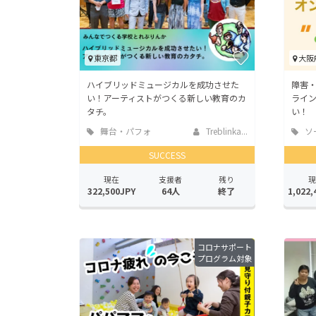
東京都
大阪
ハイブリッドミュージカルを成功させた
障害
い！アーティストがつくる新しい教育のカ
ライ
タチ。
い！
舞台・パフォ
Treblinka...
ソ
ーマンス
ッド
SUCCESS
現在
支援者
残り
現
322,500JPY
64人
終了
1,022,
コロナサポート
プログラム対象