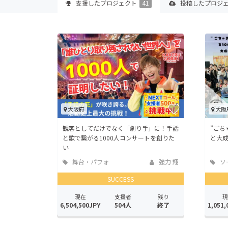
支援した
プロジェクト
41
投稿した
プロジ
大阪府
大阪
観客としてだけでなく「創り手」に！手話
”ごち
と歌で繋がる1000人コンサートを創りた
と大
い
舞台・パフォ
強力 翔
ソ
ーマンス
ッド
SUCCESS
現在
支援者
残り
現
6,504,500JPY
504人
終了
1,051,