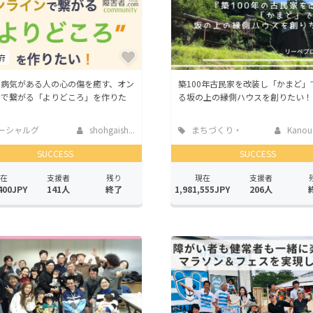
府
・病気がある人の心の傷を癒す、オン
築100年古民家を改装し「かまど」
ンで繋がる「よりどころ」を作りた
る坂の上の縁側ハウスを創りたい！
ーシャルグ
shohgaish...
まちづくり・
Kanou
地域活性化
SUCCESS
SUCCESS
在
支援者
残り
現在
支援者
400JPY
141人
終了
1,981,555JPY
206人