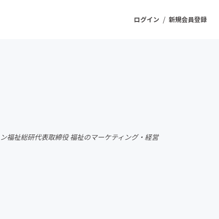
/
ログイン
新規会員登録
ジェクト
もうすぐ公開されます
プロダクト
ジョン福祉総研代表取締役 福祉のマーケティング・経営
ファッション
スポーツ
ケア
ソーシャルグッド