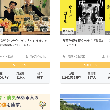
府
大阪府
域を彩る旬のウマイヤサイ」を提供す
年商70億を稼ぐ夫婦の『遺書』づ
百屋の看板をつくりたい！
ロジェクト
ード・飲食
MiKANYA_h...
書籍・雑誌出
谷
版
SUCCESS
SUCCESS
在
支援者
残り
現在
支援者
00JPY
110人
終了
1,240,555JPY
327人