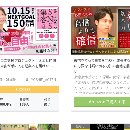
県
の自立支援プロジェクト：お金と時間
確信を持って事業を持続・ 成長す
の自由が手に入る起業本を届けたい！
に必要な【疑い切る力】の書籍を届
い！
救急救命士として現場の状況、患者
籍・雑誌出
YOSHIE_AOTEN
さえ疑い、適切な医療につなぐこと
だった。それはコーチ・コンサルタ
SUCCESS
して独立後6年間見てきた経営の世
じ。あなたを「最悪」から守る思考
在
支援者
残り
Amazonで購入する
000JPY
189人
終了
った一冊！