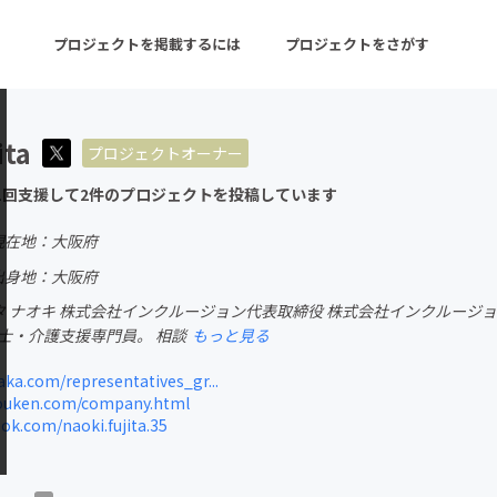
プロジェクトを掲載するには
プロジェクトをさがす
ita
プロジェクトオーナー
ターン
注目の新着プロジェクト
募集終了が近いプロ
1回支援して2件のプロジェクトを投稿しています
現在地：大阪府
音楽
舞台・パフォーマンス
出身地：大阪府
ジタ ナオキ 株式会社インクルージョン代表取締役 株式会社インクルー
ゲーム・サービス開発
フード・飲食店
士・介護支援専門員。 相談
もっと見る
書籍・雑誌出版
アニメ・漫画
aka.com/representatives_gr...
souken.com/company.html
チャレンジ
ビューティー・ヘルス
k.com/naoki.fujita.35