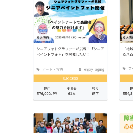
大阪府
大阪
シニアフォトグラファーが挑戦！「シニア
「地
ペイントフォト」を開催したい！
る八
フ
アート・写真
enjoy_aging
店
SUCCESS
現在
支援者
残り
現
576,000JPY
61人
終了
554,5