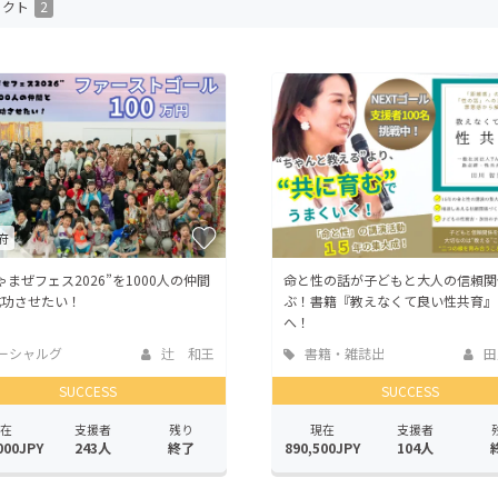
ェクト
2
CAMPFIRE for Social Good
CAMPFIRE Creation
CAMPFIREふるさと納税
machi-ya
コミュニティ
府
ゃまぜフェス2026”を1000人の仲間
命と性の話が子どもと大人の信頼関
成功させたい！
ぶ！書籍『教えなくて良い性共育』
へ！
ーシャルグ
辻 和王
書籍・雑誌出
田
版
SUCCESS
SUCCESS
在
支援者
残り
現在
支援者
000JPY
243人
終了
890,500JPY
104人