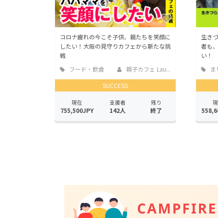
コロナ疲れの今こそ子供、親たちを笑顔に
生き
したい！大阪の見守りカフェから新たな挑
者も
戦
い！
フード・飲食
親子カフェ Lau...
ま
店
地域
SUCCESS
現在
支援者
残り
現
755,500JPY
142人
終了
558,6