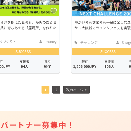
づらさを抱えた若者も、障害のある若
障がい者も健常者も一緒に楽しむユ
、共に育ちあえる「居場所」を作りた
サル大阪城マラソン＆フェスを実現
ちづくり・
imuney
チャレンジ
Shogo 
活性化
SUCCESS
SUCCESS
在
支援者
残り
現在
支援者
00JPY
94人
終了
1,206,000JPY
106人
1
2
次のページ >