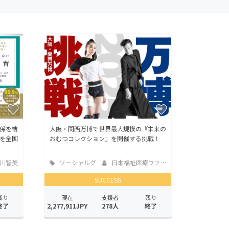
係を結
大阪・関西万博で世界最大規模の『未来の
を全国
おむつコレクション』を開催する挑戦！
川智美
ソーシャルグ
日本福祉医療ファッ...
ッド
SUCCESS
残り
現在
支援者
残り
終了
2,277,911JPY
278人
終了