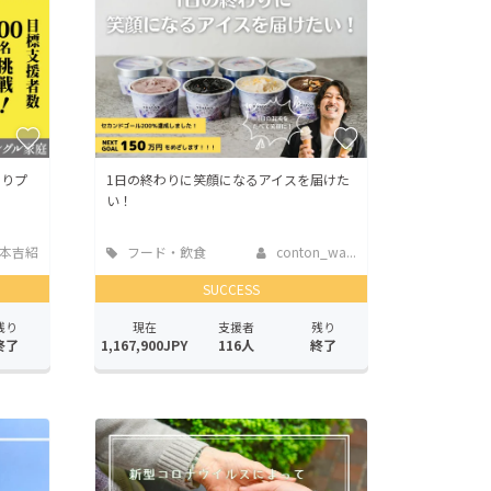
くりプ
1日の終わりに笑顔になるアイスを届けた
い！
本吉紹
フード・飲食
conton_wa...
店
SUCCESS
残り
現在
支援者
残り
終了
1,167,900JPY
116人
終了