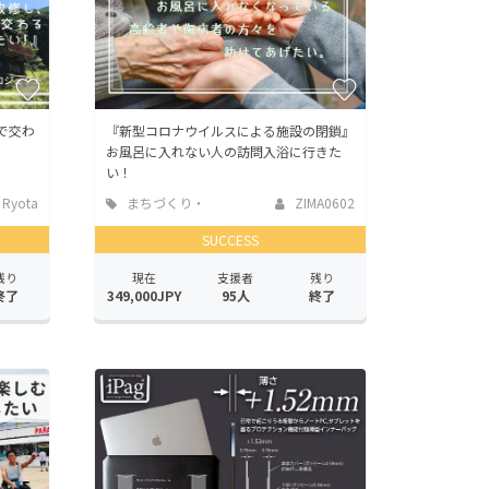
で交わ
『新型コロナウイルスによる施設の閉鎖』
お風呂に入れない人の訪問入浴に行きた
い！
 Ryota
まちづくり・
ZIMA0602
地域活性化
SUCCESS
残り
現在
支援者
残り
終了
349,000JPY
95人
終了