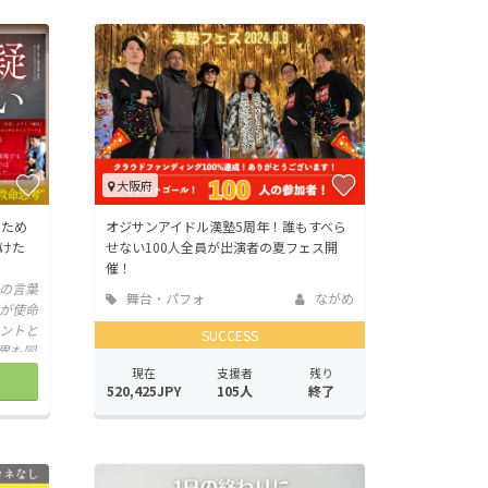
大阪府
るため
オジサンアイドル漢塾5周年！誰もすべら
けた
せない100人全員が出演者の夏フェス開
催！
の言葉
舞台・パフォ
ながめ
が使命
ーマンス
ントと
SUCCESS
界も同
法を綴
現在
支援者
残り
520,425JPY
105人
終了