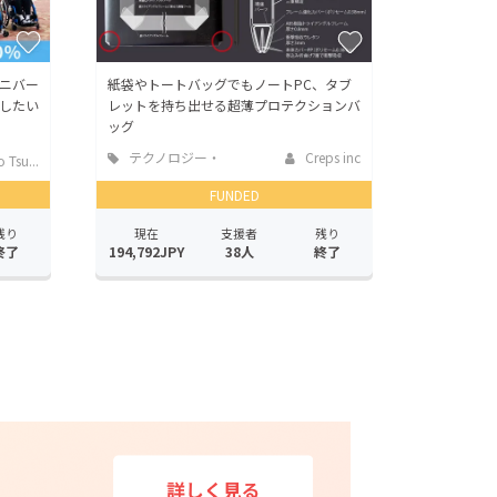
ニバー
紙袋やトートバッグでもノートPC、タブ
したい
レットを持ち出せる超薄プロテクションバ
ッグ
テクノロジー・
Creps inc
Tsu...
ガジェット
FUNDED
残り
現在
支援者
残り
終了
194,792JPY
38人
終了