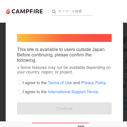
Welcome,
International users
naokifuj
人気のプロジェクト
注目のリ
This site is available to users outside Japan.
これまでに4
Before continuing, please confirm the
following.
在住国：日本
※ Some features may not be available depending on
アート・写真
出身国：日本
your country, region, or project.
■ 藤田 直/フ
テクノロジー・ガジェット
I agree to the
Terms of Use
and
Privacy Policy
.
塾塾長 社会福祉
I agree to the
International Support Terms
.
映像・映画
inclusionos
inclusion-
ビジネス・起業
Continue
www.faceboo
まちづくり・地域活性化