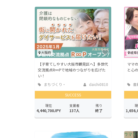
大阪府
岐阜
【子育てしやすい大阪市鶴見区へ】多世代
ママ
交流拠点R∞Pで地域のつながりを広げた
と心
い！
まちづくり・
daichi0810
書
地域活性化
版
SUCCESS
現在
支援者
残り
現
4,440,700JPY
137人
終了
1,656,