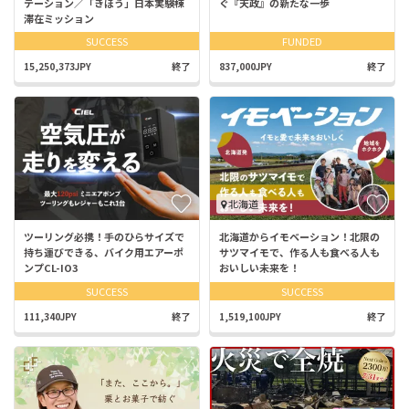
テーション／「きぼう」日本実験棟
ぐ『天政』の新たな一歩
滞在ミッション
SUCCESS
FUNDED
15,250,373JPY
終了
837,000JPY
終了
北海道
ツーリング必携！手のひらサイズで
北海道からイモベーション！北限の
持ち運びできる、バイク用エアーポ
サツマイモで、作る人も食べる人も
ンプCL-IO3
おいしい未来を！
SUCCESS
SUCCESS
111,340JPY
終了
1,519,100JPY
終了