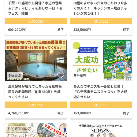
千葉・印旛沼から発信！水辺の音楽
肉屋のまかない弁当のこだわりを多
＆アクティビティを楽しむ一日「沼
くの人に！！キッチンカー増設チャ
フェス」開催！
レンジ第２弾！！
SUCCESS
SUCCESS
600,200JPY
終了
538,500JPY
終了
福島県
千葉県
温泉配管が壊れてしまった福島県岳
みんなでテニスを一番楽しむ日！
温泉の老舗旅館（創業450年）を救
『八千代市テニスフェスタ』を大成
ってください！
功させたい！
SUCCESS
SUCCESS
4,760,750JPY
終了
453,000JPY
終了