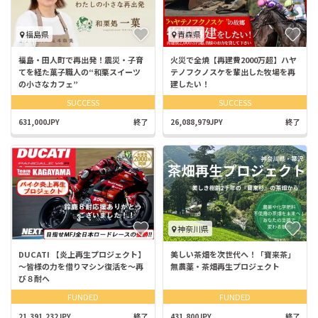
福島県
青森県
福島・田人町で再出発！震災・子育
火災で全焼【再建費2000万超】ハヤ
てを経た菓子職人の“和栗スイーツ
テノフクノスケを輩出した牧場を再
の小さなカフェ”
建したい！
SUCCESS
SUCCESS
631,000JPY
終了
26,088,979JPY
終了
神奈川県
DUCATI 【炎上再生プロジェクト】
美しい茶畑を次世代へ！「寶来茶」
～皆様の力を借りマシン復活を～再
無農薬・茶畑再生プロジェクト
び８耐へ
FUNDED
FUNDED
21,391,232JPY
終了
431,800JPY
終了