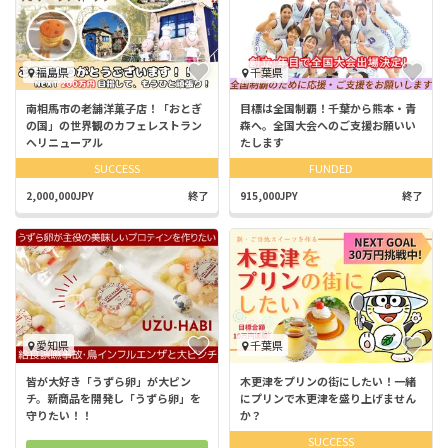
福島県
千葉県
南相馬市の老舗洋菓子店！「おとぎ
目標は全国制覇！千葉から熊本・青
の国」の世界観のカフェレストラン
森へ。全国大会へのご支援お願いい
へリニューアル
たします
SUCCESS
FUNDED
2,000,000JPY
終了
915,000JPY
終了
愛知県
千葉県
皆が大好き「うずら卵」が大ピン
木更津をプリンの街にしたい！一緒
チ。新商品を開発し「うずら卵」を
にプリンで木更津を盛り上げません
守りたい！！
か？
SUCCESS