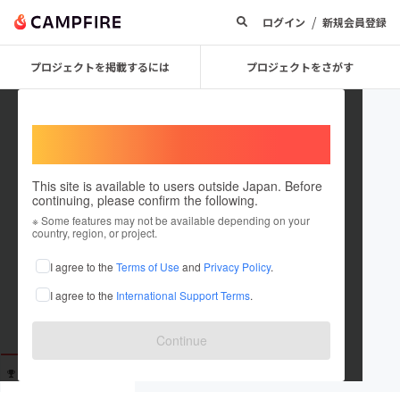
/
ログイン
新規会員登録
プロジェクトを掲載するには
プロジェクトをさがす
Welcome,
International users
This site is available to users outside Japan. Before
continuing, please confirm the following.
guestc8d02a3d81
※ Some features may not be available depending on your
country, region, or project.
これまでに91回支援しています
I agree to the
Terms of Use
and
Privacy Policy
.
在住国：未設定
I agree to the
International Support Terms
.
出身国：未設定
Continue
支援した
プロジェクト
投稿した
プロジェクト
91
0