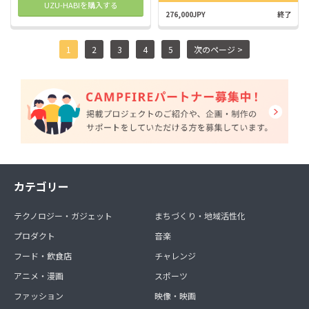
UZU-HABIを購入する
276,000JPY
終了
1
2
3
4
5
次のページ >
カテゴリー
テクノロジー・ガジェット
まちづくり・地域活性化
プロダクト
音楽
フード・飲食店
チャレンジ
アニメ・漫画
スポーツ
ファッション
映像・映画