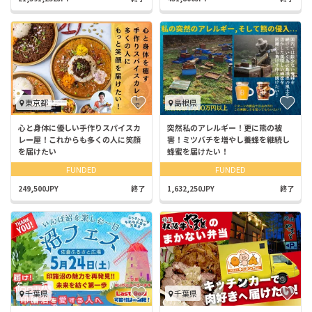
東京都
島根県
心と身体に優しい手作りスパイスカ
突然私のアレルギー！更に熊の被
レー屋！これからも多くの人に笑顔
害！ミツバチを増やし養蜂を継続し
を届けたい
蜂蜜を届けたい！
FUNDED
FUNDED
249,500JPY
終了
1,632,250JPY
終了
千葉県
千葉県