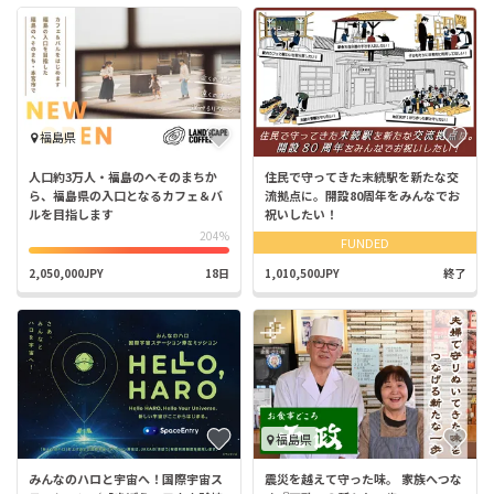
福島県
人口約3万人・福島のへそのまちか
住民で守ってきた末続駅を新たな交
ら、福島県の入口となるカフェ＆バ
流拠点に。開設80周年をみんなでお
ルを目指します
祝いしたい！
204%
FUNDED
2,050,000JPY
18日
1,010,500JPY
終了
福島県
みんなのハロと宇宙へ！国際宇宙ス
震災を越えて守った味。 家族へつな